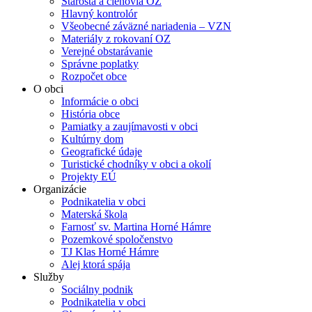
Starosta a členovia OZ
Hlavný kontrolór
Všeobecné záväzné nariadenia – VZN
Materiály z rokovaní OZ
Verejné obstarávanie
Správne poplatky
Rozpočet obce
O obci
Informácie o obci
História obce
Pamiatky a zaujímavosti v obci
Kultúrny dom
Geografické údaje
Turistické chodníky v obci a okolí
Projekty EÚ
Organizácie
Podnikatelia v obci
Materská škola
Farnosť sv. Martina Horné Hámre
Pozemkové spoločenstvo
TJ Klas Horné Hámre
Alej ktorá spája
Služby
Sociálny podnik
Podnikatelia v obci