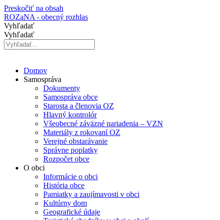
Preskočiť na obsah
ROZaNA - obecný rozhlas
Vyhľadať
Vyhľadať
Domov
Samospráva
Dokumenty
Samospráva obce
Starosta a členovia OZ
Hlavný kontrolór
Všeobecné záväzné nariadenia – VZN
Materiály z rokovaní OZ
Verejné obstarávanie
Správne poplatky
Rozpočet obce
O obci
Informácie o obci
História obce
Pamiatky a zaujímavosti v obci
Kultúrny dom
Geografické údaje