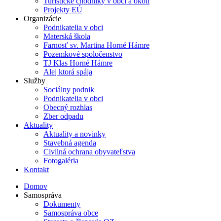
Turistické chodníky v obci a okolí
Projekty EÚ
Organizácie
Podnikatelia v obci
Materská škola
Farnosť sv. Martina Horné Hámre
Pozemkové spoločenstvo
TJ Klas Horné Hámre
Alej ktorá spája
Služby
Sociálny podnik
Podnikatelia v obci
Obecný rozhlas
Zber odpadu
Aktuality
Aktuality a novinky
Stavebná agenda
Civilná ochrana obyvateľstva
Fotogaléria
Kontakt
Domov
Samospráva
Dokumenty
Samospráva obce