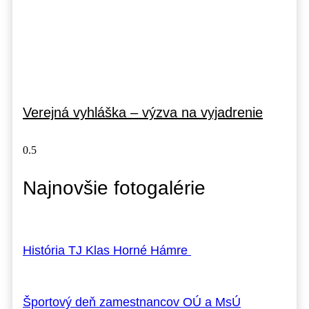
Verejná vyhláška – výzva na vyjadrenie
Najnovšie fotogalérie
História TJ Klas Horné Hámre
Športový deň zamestnancov OÚ a MsÚ