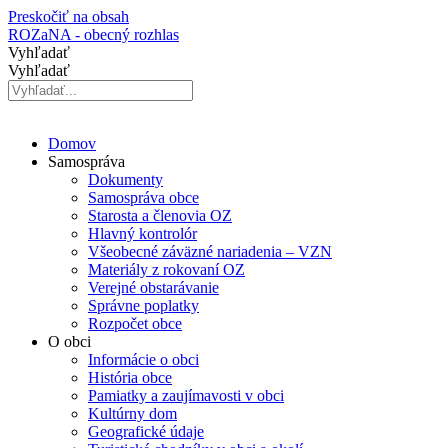
Preskočiť na obsah
ROZaNA - obecný rozhlas
Vyhľadať
Vyhľadať
Domov
Samospráva
Dokumenty
Samospráva obce
Starosta a členovia OZ
Hlavný kontrolór
Všeobecné záväzné nariadenia – VZN
Materiály z rokovaní OZ
Verejné obstarávanie
Správne poplatky
Rozpočet obce
O obci
Informácie o obci
História obce
Pamiatky a zaujímavosti v obci
Kultúrny dom
Geografické údaje