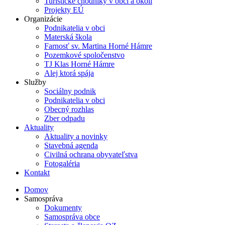
Turistické chodníky v obci a okolí
Projekty EÚ
Organizácie
Podnikatelia v obci
Materská škola
Farnosť sv. Martina Horné Hámre
Pozemkové spoločenstvo
TJ Klas Horné Hámre
Alej ktorá spája
Služby
Sociálny podnik
Podnikatelia v obci
Obecný rozhlas
Zber odpadu
Aktuality
Aktuality a novinky
Stavebná agenda
Civilná ochrana obyvateľstva
Fotogaléria
Kontakt
Domov
Samospráva
Dokumenty
Samospráva obce