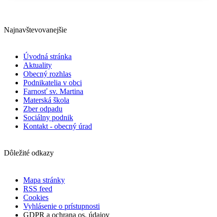
Najnavštevovanejšie
Úvodná stránka
Aktuality
Obecný rozhlas
Podnikatelia v obci
Farnosť sv. Martina
Materská škola
Zber odpadu
Sociálny podnik
Kontakt - obecný úrad
Dôležité odkazy
Mapa stránky
RSS feed
Cookies
Vyhlásenie o prístupnosti
GDPR a ochrana os. údajov