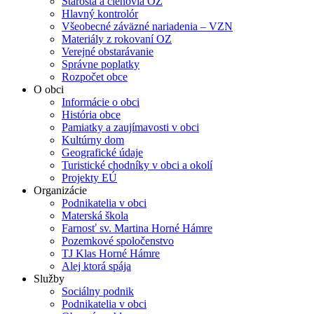
Starosta a členovia OZ
Hlavný kontrolór
Všeobecné záväzné nariadenia – VZN
Materiály z rokovaní OZ
Verejné obstarávanie
Správne poplatky
Rozpočet obce
O obci
Informácie o obci
História obce
Pamiatky a zaujímavosti v obci
Kultúrny dom
Geografické údaje
Turistické chodníky v obci a okolí
Projekty EÚ
Organizácie
Podnikatelia v obci
Materská škola
Farnosť sv. Martina Horné Hámre
Pozemkové spoločenstvo
TJ Klas Horné Hámre
Alej ktorá spája
Služby
Sociálny podnik
Podnikatelia v obci