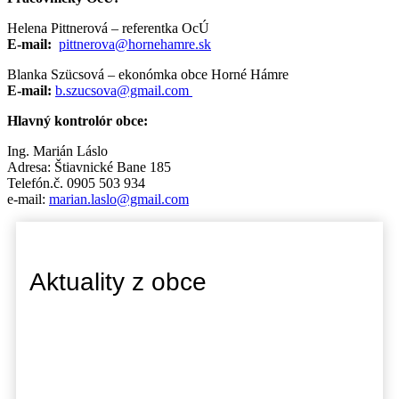
Helena Pittnerová – referentka OcÚ
E-mail:
pittnerova@hornehamre.sk
Blanka Szücsová – ekonómka obce Horné Hámre
E-mail:
b.szucsova@gmail.com
Hlavný kontrolór obce:
Ing. Marián Láslo
Adresa: Štiavnické Bane 185
Telefón.č. 0905 503 934
e-mail:
marian.laslo@gmail.com
Aktuality z obce