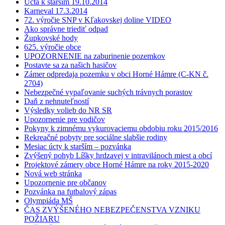
Úcta k starším 19.10.2014
Karneval 17.3.2014
72. výročie SNP v Kľakovskej doline VIDEO
Ako správne triediť odpad
Župkovské hody
625. výročie obce
UPOZORNENIE na zaburinenie pozemkov
Postavte sa za našich hasičov
Zámer odpredaja pozemku v obci Horné Hámre (C-KN č.
2704)
Nebezpečné vypaľovanie suchých trávnych porastov
Daň z nehnuteľností
Výsledky volieb do NR SR
Upozornenie pre vodičov
Pokyny k zimnému vykurovaciemu obdobiu roku 2015/2016
Rekreačné pobyty pre sociálne slabšie rodiny
Mesiac úcty k starším – pozvánka
Zvýšený pohyb Líšky hrdzavej v intravilánoch miest a obcí
Projektové zámery obce Horné Hámre na roky 2015-2020
Nová web stránka
Upozornenie pre občanov
Pozvánka na futbalový zápas
Olympiáda MŠ
ČAS ZVÝŠENÉHO NEBEZPEČENSTVA VZNIKU
POŽIARU