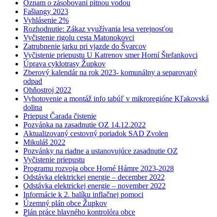
Oznam o zásobovaní pitnou vodou
Fašiangy 2023
Vyhlásenie 2%
Rozhodnutie: Zákaz využívania lesa verejnosťou
Vyčistenie rigolu cesta Matonokovci
Zatrubnenie jarku pri vjazde do Švarcov
Vyčistenie priepustu U Katrenov smer Horní Štefankovci
Úprava cyklotrasy Župkov
Zberový kalendár na rok 2023- komunálny a separovaný
odpad
Ohňostroj 2022
Vyhotovenie a montáž info tabúľ v mikroregióne Kľakovská
dolina
Priepust Čarada čistenie
Pozvánka na zasadnutie OZ 14.12.2022
Aktualizovaný cestovný poriadok SAD Zvolen
Mikuláš 2022
Pozvánky na riadne a ustanovujúce zasadnutie OZ
Vyčistenie priepustu
Programu rozvoja obce Horné Hámre 2023-2028
Odstávka elektrickej energie – december 2022
Odstávka elektrickej energie – november 2022
Informácie k 2. balíku inflačnej pomoci
Územný plán obce Župkov
Plán práce hlavného kontrolóra obce