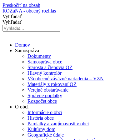
Preskočiť na obsah
ROZaNA - obecný rozhlas
Vyhľadať
Vyhľadať
Domov
Samospráva
Dokumenty
Samospráva obce
Starosta a členovia OZ
Hlavný kontrolór
Všeobecné záväzné nariadenia – VZN
Materiály z rokovaní OZ
Verejné obstarávanie
Správne poplatky
Rozpočet obce
O obci
Informácie o obci
História obce
Pamiatky a zaujímavosti v obci
Kultúrny dom
Geografické údaje