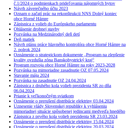
č.1/2024 o podmienkach prideľovania nájomných bytov
Návrh záverečného účtu 2023
Oznam o začatí prác na rekonštrukcii NNS Dolný koniec
obce Horné Hámre
Zápisnica z volieb do Európskeho parlamentu
Ohlásenie drobnej stavby
Pozvánka na Medzinárodný deň detí
Deň matiek
Návrh plánu práce hlavného kontrolóra obce Horné Hámre na
2. polrok 2024
Oznámenie o strategickom dokumente „Program na zlepšenie
kvality ovzdušia zóna Banskobystrický kraj“
Program rozvoja obce Horné Hámre na roky 2023-2028
Pozvánka na mimoriadne zasadnutie OZ 07.05.2024
Stavanie mája 2024
Pozvánka na zasadnutie OZ 24.04.2024
Zápisnica z druhého kola volieb prezidenta SR zo dňa
06.04.2024
Prianie k veľkonočným sviatkom
Oznámenie o prerušení distribúcie elektriny 03.04.2024
Uznesenie vlády Slovenskej republiky k vyhláseniu
mimoriadnej situácie spôsobenej jedincami medveďa hnedého
Zápisnica z prvého kola volieb prezidenta SR 23.03.2024
Oznámenie o prerušení distribúcie elektriny 15.04.2024
Oznámenie o prerušení distribúcie elektriny 20.03.2024