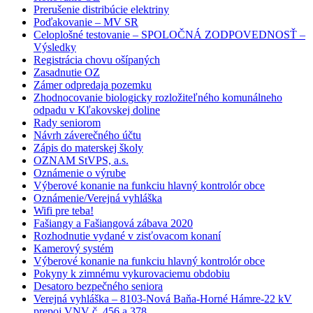
Prerušenie distribúcie elektriny
Poďakovanie – MV SR
Celoplošné testovanie – SPOLOČNÁ ZODPOVEDNOSŤ –
Výsledky
Registrácia chovu ošípaných
Zasadnutie OZ
Zámer odpredaja pozemku
Zhodnocovanie biologicky rozložiteľného komunálneho
odpadu v Kľakovskej doline
Rady seniorom
Návrh záverečného účtu
Zápis do materskej školy
OZNAM StVPS, a.s.
Oznámenie o výrube
Výberové konanie na funkciu hlavný kontrolór obce
Oznámenie/Verejná vyhláška
Wifi pre teba!
Fašiangy a Fašiangová zábava 2020
Rozhodnutie vydané v zisťovacom konaní
Kamerový systém
Výberové konanie na funkciu hlavný kontrolór obce
Pokyny k zimnému vykurovaciemu obdobiu
Desatoro bezpečného seniora
Verejná vyhláška – 8103-Nová Baňa-Horné Hámre-22 kV
prepoj VNV č. 456 a 378