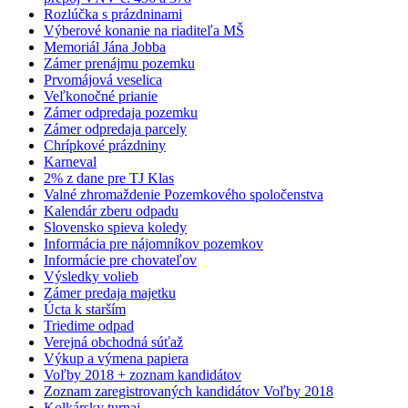
Rozlúčka s prázdninami
Výberové konanie na riaditeľa MŠ
Memoriál Jána Jobba
Zámer prenájmu pozemku
Prvomájová veselica
Veľkonočné prianie
Zámer odpredaja pozemku
Zámer odpredaja parcely
Chrípkové prázdniny
Karneval
2% z dane pre TJ Klas
Valné zhromaždenie Pozemkového spoločenstva
Kalendár zberu odpadu
Slovensko spieva koledy
Informácia pre nájomníkov pozemkov
Informácie pre chovateľov
Výsledky volieb
Zámer predaja majetku
Úcta k starším
Triedime odpad
Verejná obchodná súťaž
Výkup a výmena papiera
Voľby 2018 + zoznam kandidátov
Zoznam zaregistrovaných kandidátov Voľby 2018
Kolkársky turnaj