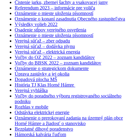
Čistenie jarku, zbernej šachty a vsakovacej jamy
Referendum 2023 – informácie pre voliča
Oznámenie o mieste uloženia písomností
Oznámenie o konaní zasadnutia Obecného zastupiteľstva
Výsledky volieb 2022
Osadenie stĺpov verejného osvetlenia
Oznámenie o mieste uloženia písomností
Verejná súťaž – zber odpadu
Verejná súťaž – dodávka plynu
Verejná súťaž – elektrická energia
Voľby do OZ 2022 – zoznam kandidátov
Voľby do BBSK 2022 – zoznam kandidátov
Oznámenie o strategickom dokumente
Úprava zastávky a jej okolia
Dopadová plocha MŠ
História TJ Klas Horné Hámre
Verejná vyhláška
Voľby do poradného výboru registrovaného sociálneho
podniku
Rozhlas v mobile
Odstávka elektrickej energie
Oznámenie o prerokovaní zadania na územný plán obce
Horné Hámre a žiadosť o stanovisko
Bezplatné dlhové poradenstvo
Hámorská kalvária ľuďom