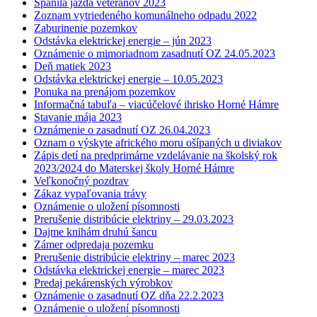
Spanilá jazda veteránov 2023
Zoznam vytriedeného komunálneho odpadu 2022
Zaburinenie pozemkov
Odstávka elektrickej energie – jún 2023
Oznámenie o mimoriadnom zasadnutí OZ 24.05.2023
Deň matiek 2023
Odstávka elektrickej energie – 10.05.2023
Ponuka na prenájom pozemkov
Informačná tabuľa – viacúčelové ihrisko Horné Hámre
Stavanie mája 2023
Oznámenie o zasadnutí OZ 26.04.2023
Oznam o výskyte afrického moru ošípaných u diviakov
Zápis detí na predprimárne vzdelávanie na školský rok
2023/2024 do Materskej školy Horné Hámre
Veľkonočný pozdrav
Zákaz vypaľovania trávy
Oznámenie o uložení písomnosti
Prerušenie distribúcie elektriny – 29.03.2023
Dajme knihám druhú šancu
Zámer odpredaja pozemku
Prerušenie distribúcie elektriny – marec 2023
Odstávka elektrickej energie – marec 2023
Predaj pekárenských výrobkov
Oznámenie o zasadnutí OZ dňa 22.2.2023
Oznámenie o uložení písomnosti