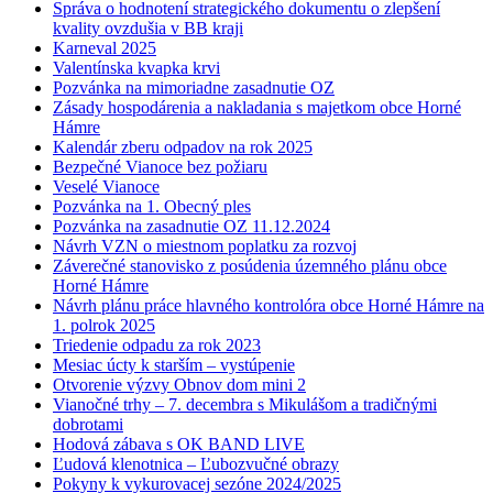
Správa o hodnotení strategického dokumentu o zlepšení
kvality ovzdušia v BB kraji
Karneval 2025
Valentínska kvapka krvi
Pozvánka na mimoriadne zasadnutie OZ
Zásady hospodárenia a nakladania s majetkom obce Horné
Hámre
Kalendár zberu odpadov na rok 2025
Bezpečné Vianoce bez požiaru
Veselé Vianoce
Pozvánka na 1. Obecný ples
Pozvánka na zasadnutie OZ 11.12.2024
Návrh VZN o miestnom poplatku za rozvoj
Záverečné stanovisko z posúdenia územného plánu obce
Horné Hámre
Návrh plánu práce hlavného kontrolóra obce Horné Hámre na
1. polrok 2025
Triedenie odpadu za rok 2023
Mesiac úcty k starším – vystúpenie
Otvorenie výzvy Obnov dom mini 2
Vianočné trhy – 7. decembra s Mikulášom a tradičnými
dobrotami
Hodová zábava s OK BAND LIVE
Ľudová klenotnica – Ľubozvučné obrazy
Pokyny k vykurovacej sezóne 2024/2025