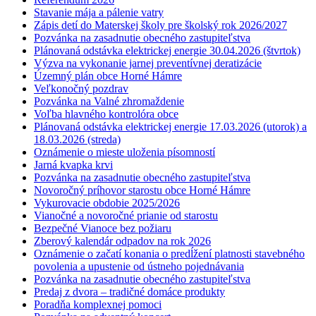
Stavanie mája a pálenie vatry
Zápis detí do Materskej školy pre školský rok 2026/2027
Pozvánka na zasadnutie obecného zastupiteľstva
Plánovaná odstávka elektrickej energie 30.04.2026 (štvrtok)
Výzva na vykonanie jarnej preventívnej deratizácie
Územný plán obce Horné Hámre
Veľkonočný pozdrav
Pozvánka na Valné zhromaždenie
Voľba hlavného kontrolóra obce
Plánovaná odstávka elektrickej energie 17.03.2026 (utorok) a
18.03.2026 (streda)
Oznámenie o mieste uloženia písomností
Jarná kvapka krvi
Pozvánka na zasadnutie obecného zastupiteľstva
Novoročný príhovor starostu obce Horné Hámre
Vykurovacie obdobie 2025/2026
Vianočné a novoročné prianie od starostu
Bezpečné Vianoce bez požiaru
Zberový kalendár odpadov na rok 2026
Oznámenie o začatí konania o predĺžení platnosti stavebného
povolenia a upustenie od ústneho pojednávania
Pozvánka na zasadnutie obecného zastupiteľstva
Predaj z dvora – tradičné domáce produkty
Poradňa komplexnej pomoci