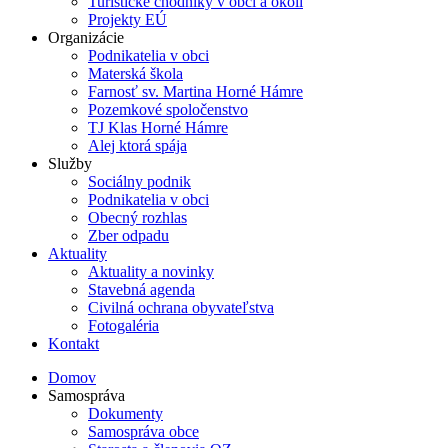
Turistické chodníky v obci a okolí
Projekty EÚ
Organizácie
Podnikatelia v obci
Materská škola
Farnosť sv. Martina Horné Hámre
Pozemkové spoločenstvo
TJ Klas Horné Hámre
Alej ktorá spája
Služby
Sociálny podnik
Podnikatelia v obci
Obecný rozhlas
Zber odpadu
Aktuality
Aktuality a novinky
Stavebná agenda
Civilná ochrana obyvateľstva
Fotogaléria
Kontakt
Domov
Samospráva
Dokumenty
Samospráva obce