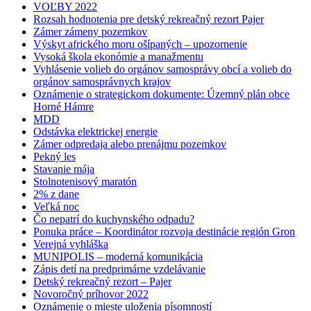
VOĽBY 2022
Rozsah hodnotenia pre detský rekreačný rezort Pajer
Zámer zámeny pozemkov
Výskyt afrického moru ošípaných – upozornenie
Vysoká škola ekonómie a manažmentu
Vyhlásenie volieb do orgánov samosprávy obcí a volieb do
orgánov samosprávnych krajov
Oznámenie o strategickom dokumente: Územný plán obce
Horné Hámre
MDD
Odstávka elektrickej energie
Zámer odpredaja alebo prenájmu pozemkov
Pekný les
Stavanie mája
Stolnotenisový maratón
2% z dane
Veľká noc
Čo nepatrí do kuchynského odpadu?
Ponuka práce – Koordinátor rozvoja destinácie región Gron
Verejná vyhláška
MUNIPOLIS – moderná komunikácia
Zápis detí na predprimárne vzdelávanie
Detský rekreačný rezort – Pajer
Novoročný príhovor 2022
Oznámenie o mieste uloženia písomností