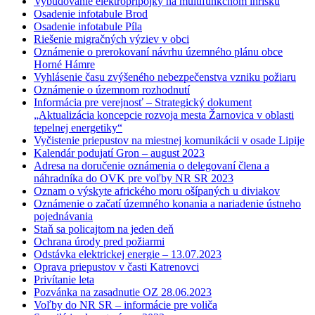
Vybudovanie elektroprípojky na multifunkčnom ihrisku
Osadenie infotabule Brod
Osadenie infotabule Píla
Riešenie migračných výziev v obci
Oznámenie o prerokovaní návrhu územného plánu obce
Horné Hámre
Vyhlásenie času zvýšeného nebezpečenstva vzniku požiaru
Oznámenie o územnom rozhodnutí
Informácia pre verejnosť – Strategický dokument
„Aktualizácia koncepcie rozvoja mesta Žarnovica v oblasti
tepelnej energetiky“
Vyčistenie priepustov na miestnej komunikácii v osade Lipije
Kalendár podujatí Gron – august 2023
Adresa na doručenie oznámenia o delegovaní člena a
náhradníka do OVK pre voľby NR SR 2023
Oznam o výskyte afrického moru ošípaných u diviakov
Oznámenie o začatí územného konania a nariadenie ústneho
pojednávania
Staň sa policajtom na jeden deň
Ochrana úrody pred požiarmi
Odstávka elektrickej energie – 13.07.2023
Oprava priepustov v časti Katrenovci
Privítanie leta
Pozvánka na zasadnutie OZ 28.06.2023
Voľby do NR SR – informácie pre voliča