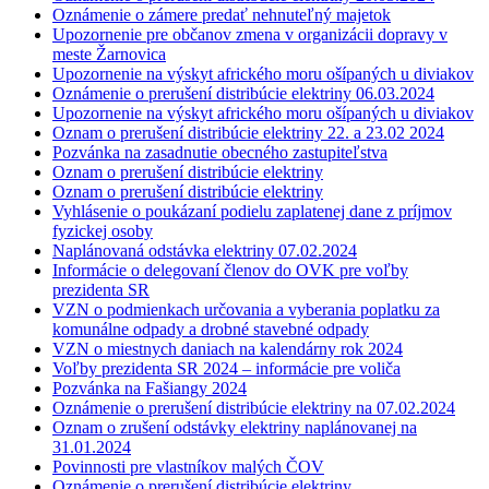
Oznámenie o zámere predať nehnuteľný majetok
Upozornenie pre občanov zmena v organizácii dopravy v
meste Žarnovica
Upozornenie na výskyt afrického moru ošípaných u diviakov
Oznámenie o prerušení distribúcie elektriny 06.03.2024
Upozornenie na výskyt afrického moru ošípaných u diviakov
Oznam o prerušení distribúcie elektriny 22. a 23.02 2024
Pozvánka na zasadnutie obecného zastupiteľstva
Oznam o prerušení distribúcie elektriny
Oznam o prerušení distribúcie elektriny
Vyhlásenie o poukázaní podielu zaplatenej dane z príjmov
fyzickej osoby
Naplánovaná odstávka elektriny 07.02.2024
Informácie o delegovaní členov do OVK pre voľby
prezidenta SR
VZN o podmienkach určovania a vyberania poplatku za
komunálne odpady a drobné stavebné odpady
VZN o miestnych daniach na kalendárny rok 2024
Voľby prezidenta SR 2024 – informácie pre voliča
Pozvánka na Fašiangy 2024
Oznámenie o prerušení distribúcie elektriny na 07.02.2024
Oznam o zrušení odstávky elektriny naplánovanej na
31.01.2024
Povinnosti pre vlastníkov malých ČOV
Oznámenie o prerušení distribúcie elektriny