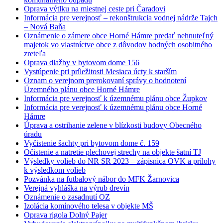
Oprava výtlku na miestnej ceste pri Čaradovi
Informácia pre verejnosť – rekonštrukcia vodnej nádrže Tajch
– Nová Baňa
Oznámenie o zámere obce Horné Hámre predať nehnuteľný
majetok vo vlastníctve obce z dôvodov hodných osobitného
zreteľa
Oprava dlažby v bytovom dome 156
Vystúpenie pri príležitosti Mesiaca úcty k starším
Oznam o verejnom prerokovaní správy o hodnotení
Územného plánu obce Horné Hámre
Informácia pre verejnosť k územnému plánu obce Župkov
Informácia pre verejnosť k územnému plánu obce Horné
Hámre
Úprava a ostrihanie zelene v blízkosti budovy Obecného
úradu
Vyčistenie šachty pri bytovom dome č. 159
Očistenie a natretie plechovej strechy na objekte šatní TJ
Výsledky volieb do NR SR 2023 – zápisnica OVK a prílohy
k výsledkom volieb
Pozvánka na futbalový nábor do MFK Žarnovica
Verejná vyhláška na výrub drevín
Oznámenie o zasadnutí OZ
Izolácia komínového telesa v objekte MŠ
Oprava rigola Dolný Pajer