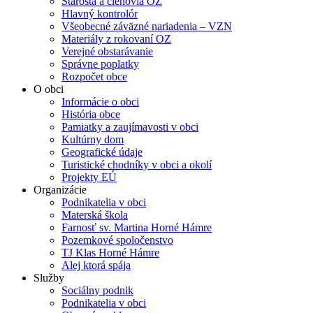
Starosta a členovia OZ
Hlavný kontrolór
Všeobecné záväzné nariadenia – VZN
Materiály z rokovaní OZ
Verejné obstarávanie
Správne poplatky
Rozpočet obce
O obci
Informácie o obci
História obce
Pamiatky a zaujímavosti v obci
Kultúrny dom
Geografické údaje
Turistické chodníky v obci a okolí
Projekty EÚ
Organizácie
Podnikatelia v obci
Materská škola
Farnosť sv. Martina Horné Hámre
Pozemkové spoločenstvo
TJ Klas Horné Hámre
Alej ktorá spája
Služby
Sociálny podnik
Podnikatelia v obci