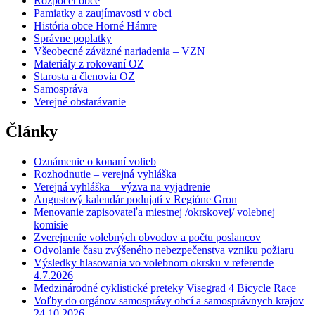
Rozpočet obce
Pamiatky a zaujímavosti v obci
História obce Horné Hámre
Správne poplatky
Všeobecné záväzné nariadenia – VZN
Materiály z rokovaní OZ
Starosta a členovia OZ
Samospráva
Verejné obstarávanie
Články
Oznámenie o konaní volieb
Rozhodnutie – verejná vyhláška
Verejná vyhláška – výzva na vyjadrenie
Augustový kalendár podujatí v Regióne Gron
Menovanie zapisovateľa miestnej /okrskovej/ volebnej
komisie
Zverejnenie volebných obvodov a počtu poslancov
Odvolanie času zvýšeného nebezpečenstva vzniku požiaru
Výsledky hlasovania vo volebnom okrsku v referende
4.7.2026
Medzinárodné cyklistické preteky Visegrad 4 Bicycle Race
Voľby do orgánov samosprávy obcí a samosprávnych krajov
24.10.2026