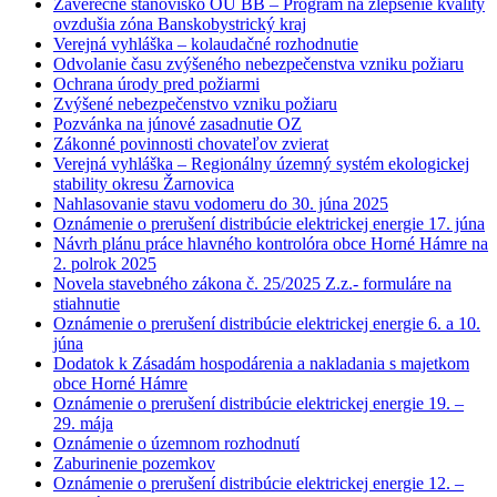
Záverečné stanovisko OU BB – Program na zlepšenie kvality
ovzdušia zóna Banskobystrický kraj
Verejná vyhláška – kolaudačné rozhodnutie
Odvolanie času zvýšeného nebezpečenstva vzniku požiaru
Ochrana úrody pred požiarmi
Zvýšené nebezpečenstvo vzniku požiaru
Pozvánka na júnové zasadnutie OZ
Zákonné povinnosti chovateľov zvierat
Verejná vyhláška – Regionálny územný systém ekologickej
stability okresu Žarnovica
Nahlasovanie stavu vodomeru do 30. júna 2025
Oznámenie o prerušení distribúcie elektrickej energie 17. júna
Návrh plánu práce hlavného kontrolóra obce Horné Hámre na
2. polrok 2025
Novela stavebného zákona č. 25/2025 Z.z.- formuláre na
stiahnutie
Oznámenie o prerušení distribúcie elektrickej energie 6. a 10.
júna
Dodatok k Zásadám hospodárenia a nakladania s majetkom
obce Horné Hámre
Oznámenie o prerušení distribúcie elektrickej energie 19. –
29. mája
Oznámenie o územnom rozhodnutí
Zaburinenie pozemkov
Oznámenie o prerušení distribúcie elektrickej energie 12. –