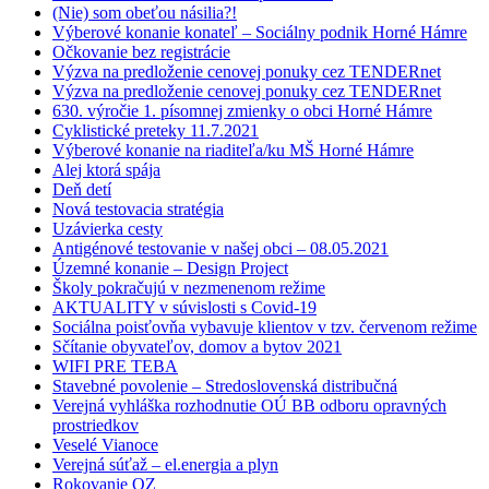
(Nie) som obeťou násilia?!
Výberové konanie konateľ – Sociálny podnik Horné Hámre
Očkovanie bez registrácie
Výzva na predloženie cenovej ponuky cez TENDERnet
Výzva na predloženie cenovej ponuky cez TENDERnet
630. výročie 1. písomnej zmienky o obci Horné Hámre
Cyklistické preteky 11.7.2021
Výberové konanie na riaditeľa/ku MŠ Horné Hámre
Alej ktorá spája
Deň detí
Nová testovacia stratégia
Uzávierka cesty
Antigénové testovanie v našej obci – 08.05.2021
Územné konanie – Design Project
Školy pokračujú v nezmenenom režime
AKTUALITY v súvislosti s Covid-19
Sociálna poisťovňa vybavuje klientov v tzv. červenom režime
Sčítanie obyvateľov, domov a bytov 2021
WIFI PRE TEBA
Stavebné povolenie – Stredoslovenská distribučná
Verejná vyhláška rozhodnutie OÚ BB odboru opravných
prostriedkov
Veselé Vianoce
Verejná súťaž – el.energia a plyn
Rokovanie OZ