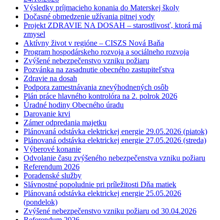
Výsledky príjmacieho konania do Materskej školy
Dočasné obmedzenie užívania pitnej vody
Projekt ZDRAVIE NA DOSAH – starostlivosť, ktorá má
zmysel
Aktívny život v regióne – CISZS Nová Baňa
Program hospodárskeho rozvoja a sociálneho rozvoja
Zvýšené nebezpečenstvo vzniku požiaru
Pozvánka na zasadnutie obecného zastupiteľstva
Zdravie na dosah
Podpora zamestnávania znevýhodnených osôb
Plán práce hlavného kontrolóra na 2. polrok 2026
Úradné hodiny Obecného úradu
Darovanie krvi
Zámer odpredania majetku
Plánovaná odstávka elektrickej energie 29.05.2026 (piatok)
Plánovaná odstávka elektrickej energie 27.05.2026 (streda)
Výberové konanie
Odvolanie času zvýšeného nebezpečenstva vzniku požiaru
Referendum 2026
Poradenské služby
Slávnostné popoludnie pri príležitosti Dňa matiek
Plánovaná odstávka elektrickej energie 25.05.2026
(pondelok)
Zvýšené nebezpečenstvo vzniku požiaru od 30.04.2026
Referendum 2026