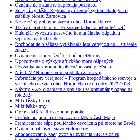
Oznámenie o zámere odpredaja pozemku
Verejná vyhláška Regionálny územný systém ekologickej
stability okresu Žarnovica
Novoročný príhovor starostu obce Horné Hámre
Tlačivo na stiahnutie – Priznanie k dani z nehnuteľností
Kalendár vývozu zmesového komunálneho odpadu a
separovaných zložiek
Rozhodnutie o zákaze využívania lesa verejnosťou – zrušenie
zákazu
Oznámenie o prerušení distribúcie elektriny
Upozornenie o výskyte afrického moru ošípaných
Pozvánka na zasadnutie obecného zastupiteľstva
Návrh VZN o miestnom poplatku za rozvoj
Informácia pre verejnosť – Program hospodárskeho rozvoja a
sociálneho rozvoja obce Horné Hámre na roky 2023-2028
Návrhy VZN o daniach a poplatku za komunálny odpad na
rok 2024
Mikulášsky turnaj
Mikulášske trhy
Oprava MK za ihriskom pri potoku
Prečistenie jarku a priepustov pri MK v časti Majer
Premiestnenie stĺpa pouličného osvetlenia pri moste na Brode
Oznam o nahlásení stavu vodomerov
Zhodnocovanie, zber, zvoz a likvidácia BRO zložiek
komunálneho odpadu