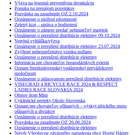
Výzva na jesennú preventívnu deratizáciu
Ponuka na prenájom pozemkov
Pozvánka na zasadnutie OZ 2.10.2024
Oznámenie o uložení písomnosti
Zelený kraj – správa o hodnotení
Oznámenie o zámere predať nehnuteľný majetok
Oznámenie o prerušení distribúcie elektriny 09.10.2024
Verejná vyhláška/výzva
Oznámenie o prerušení distribúcie elektriny 23.07.2024
Zvýšené nebezpečenstvo vzniku požiaru
Oznámenie o prerušení distribúcie elektriny
Informácia pre chovateľov hospodárskych zvierat
Oznam Stredoslovenskej vodárenskej prevádzkovej
spoločnosti
Oznámenie o plánovanom prerušení distribúcie elektriny
VISEGRAD 4 BICYCLE RACE 2024 & RESPECT
LADIES RACE SLOVAKIA 2024
Obnov dom Mini
Cyklistické preteky Okolo Slovenska
Oznam pre chovateľov ošípaných – výskyt afrického moru
ošípaných u diviakov
Oznámenie o prerušení distribúcie elektriny
Pozvánka na zasadnutie OZ 26.06.2024
Oznámenie o prerušení distribúcie elektriny
Návrh Všeobecne záväzného nariadenia obce Horné Hámre