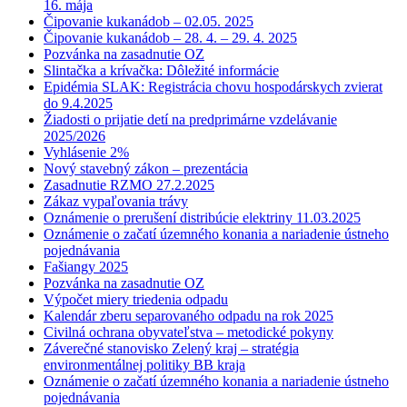
16. mája
Čipovanie kukanádob – 02.05. 2025
Čipovanie kukanádob – 28. 4. – 29. 4. 2025
Pozvánka na zasadnutie OZ
Slintačka a krívačka: Dôležité informácie
Epidémia SLAK: Registrácia chovu hospodárskych zvierat
do 9.4.2025
Žiadosti o prijatie detí na predprimárne vzdelávanie
2025/2026
Vyhlásenie 2%
Nový stavebný zákon – prezentácia
Zasadnutie RZMO 27.2.2025
Zákaz vypaľovania trávy
Oznámenie o prerušení distribúcie elektriny 11.03.2025
Oznámenie o začatí územného konania a nariadenie ústneho
pojednávania
Fašiangy 2025
Pozvánka na zasadnutie OZ
Výpočet miery triedenia odpadu
Kalendár zberu separovaného odpadu na rok 2025
Civilná ochrana obyvateľstva – metodické pokyny
Záverečné stanovisko Zelený kraj – stratégia
environmentálnej politiky BB kraja
Oznámenie o začatí územného konania a nariadenie ústneho
pojednávania