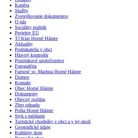
Kariéra
Služby
Zverejňovanie dokumentov
O nás
Sociálny podnik
Projekty EÚ
TJ Klas Horné Hámre
Aktuality
Podnikatelia v obci
Hlavný kontrolór
Pozemkové spoločenstvo
Fotogaléria
Farnosť sv. Martina Horné Hámre
Domov
Kontakt
Obec Horné Hámre
Dokumenty
Obecný rozhlas
Zber odpadu
Pošta Horné Hámre
Styk s médiami
Turistické chodníky v obci a v jej okolí
Geografické údaje
Kultúrny dom