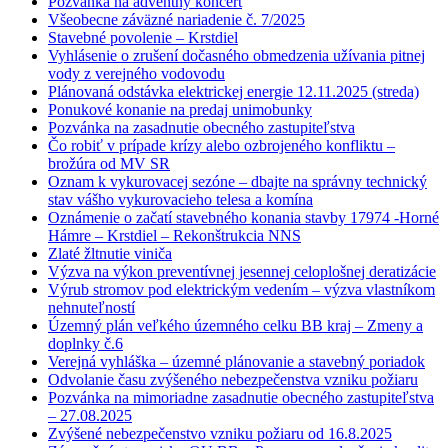
Pozvánka na adventný koncert
Všeobecne záväzné nariadenie č. 7/2025
Stavebné povolenie – Krstdiel
Vyhlásenie o zrušení dočasného obmedzenia užívania pitnej
vody z verejného vodovodu
Plánovaná odstávka elektrickej energie 12.11.2025 (streda)
Ponukové konanie na predaj unimobunky
Pozvánka na zasadnutie obecného zastupiteľstva
Čo robiť v prípade krízy alebo ozbrojeného konfliktu –
brožúra od MV SR
Oznam k vykurovacej sezóne – dbajte na správny technický
stav vášho vykurovacieho telesa a komína
Oznámenie o začatí stavebného konania stavby 17974 -Horné
Hámre – Krstdiel – Rekonštrukcia NNS
Zlaté žltnutie viniča
Výzva na výkon preventívnej jesennej celoplošnej deratizácie
Výrub stromov pod elektrickým vedením – výzva vlastníkom
nehnuteľností
Územný plán veľkého územného celku BB kraj – Zmeny a
doplnky č.6
Verejná vyhláška – územné plánovanie a stavebný poriadok
Odvolanie času zvýšeného nebezpečenstva vzniku požiaru
Pozvánka na mimoriadne zasadnutie obecného zastupiteľstva
– 27.08.2025
Zvýšené nebezpečenstvo vzniku požiaru od 16.8.2025