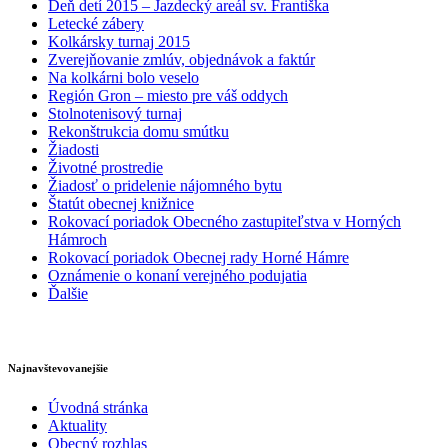
Deň detí 2015 – Jazdecký areál sv. Františka
Letecké zábery
Kolkársky turnaj 2015
Zverejňovanie zmlúv, objednávok a faktúr
Na kolkárni bolo veselo
Región Gron – miesto pre váš oddych
Stolnotenisový turnaj
Rekonštrukcia domu smútku
Žiadosti
Životné prostredie
Žiadosť o pridelenie nájomného bytu
Štatút obecnej knižnice
Rokovací poriadok Obecného zastupiteľstva v Horných
Hámroch
Rokovací poriadok Obecnej rady Horné Hámre
Oznámenie o konaní verejného podujatia
Ďalšie
Najnavštevovanejšie
Úvodná stránka
Aktuality
Obecný rozhlas