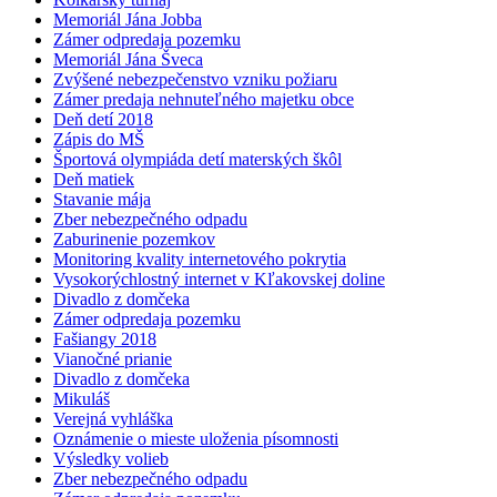
Memoriál Jána Jobba
Zámer odpredaja pozemku
Memoriál Jána Šveca
Zvýšené nebezpečenstvo vzniku požiaru
Zámer predaja nehnuteľného majetku obce
Deň detí 2018
Zápis do MŠ
Športová olympiáda detí materských škôl
Deň matiek
Stavanie mája
Zber nebezpečného odpadu
Zaburinenie pozemkov
Monitoring kvality internetového pokrytia
Vysokorýchlostný internet v Kľakovskej doline
Divadlo z domčeka
Zámer odpredaja pozemku
Fašiangy 2018
Vianočné prianie
Divadlo z domčeka
Mikuláš
Verejná vyhláška
Oznámenie o mieste uloženia písomnosti
Výsledky volieb
Zber nebezpečného odpadu