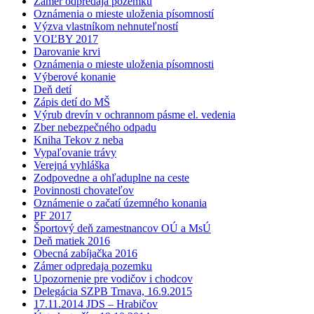
Zámer odpredaja pozemku
Oznámenia o mieste uloženia písomností
Výzva vlastníkom nehnuteľností
VOĽBY 2017
Darovanie krvi
Oznámenia o mieste uloženia písomnosti
Výberové konanie
Deň detí
Zápis detí do MŠ
Výrub drevín v ochrannom pásme el. vedenia
Zber nebezpečného odpadu
Kniha Tekov z neba
Vypaľovanie trávy
Verejná vyhláška
Zodpovedne a ohľaduplne na ceste
Povinnosti chovateľov
Oznámenie o začatí územného konania
PF 2017
Športový deň zamestnancov OÚ a MsÚ
Deň matiek 2016
Obecná zabíjačka 2016
Zámer odpredaja pozemku
Upozornenie pre vodičov i chodcov
Delegácia SZPB Trnava, 16.9.2015
17.11.2014 JDS – Hrabičov