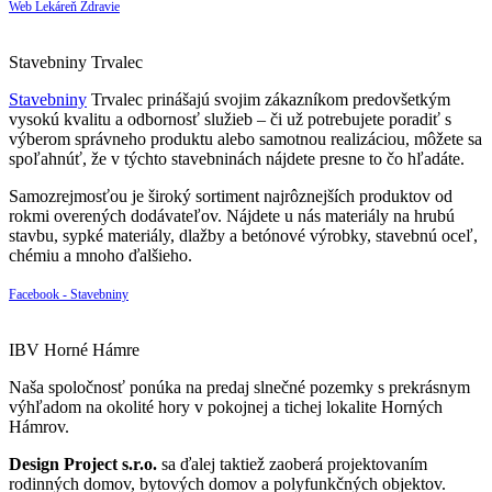
Web Lekáreň Zdravie
Stavebniny Trvalec
Stavebniny
Trvalec prinášajú svojim zákazníkom predovšetkým
vysokú kvalitu a odbornosť služieb – či už potrebujete poradiť s
výberom správneho produktu alebo samotnou realizáciou, môžete sa
spoľahnúť, že v týchto stavebninách nájdete presne to čo hľadáte.
Samozrejmosťou je široký sortiment najrôznejších produktov od
rokmi overených dodávateľov. Nájdete u nás materiály na hrubú
stavbu, sypké materiály, dlažby a betónové výrobky, stavebnú oceľ,
chémiu a mnoho ďalšieho.
Facebook - Stavebniny
IBV Horné Hámre
Naša spoločnosť ponúka na predaj slnečné pozemky s prekrásnym
výhľadom na okolité hory v pokojnej a tichej lokalite Horných
Hámrov.
Design Project s.r.o.
sa ďalej taktiež zaoberá projektovaním
rodinných domov, bytových domov a polyfunkčných objektov.