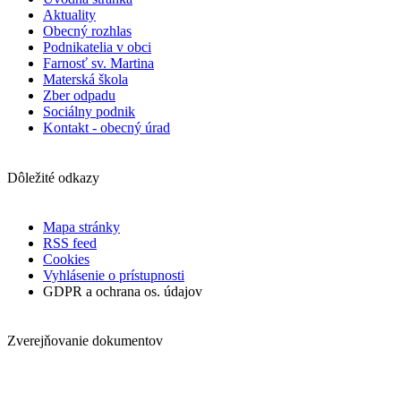
Aktuality
Obecný rozhlas
Podnikatelia v obci
Farnosť sv. Martina
Materská škola
Zber odpadu
Sociálny podnik
Kontakt - obecný úrad
Dôležité odkazy
Mapa stránky
RSS feed
Cookies
Vyhlásenie o prístupnosti
GDPR a ochrana os. údajov
Zverejňovanie dokumentov