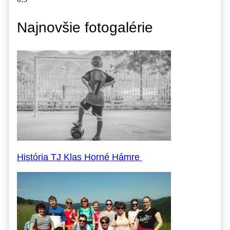
Najnovšie fotogalérie
História TJ Klas Horné Hámre