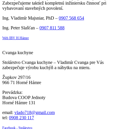
Zabezpečujeme taktiež kompletnú inžiniersku činnosť pri
vybavovaní stavebných povolení.
Ing. Vladimír Majsniar, PhD –
0907 568 654
Ing. Peter Slašťan –
0907 811 588
Web IBV H.Hámre
Cvanga kuchyne
Stolárstvo Cvanga kuchyne – Vladimír Cvanga pre Vás
zabezpečuje výrobu kuchýň a nábytku na mieru.
Župkov 297/16
966 71 Horné Hámre
Prevádzka:
Budova COOP Jednoty
Horné Hámre 131
email:
vlado718@gmail.com
tel:
0908 230 117
Facebook - Stolárstvo