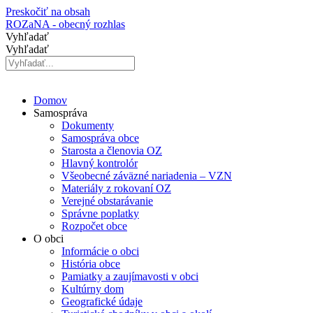
Preskočiť na obsah
ROZaNA - obecný rozhlas
Vyhľadať
Vyhľadať
Domov
Samospráva
Dokumenty
Samospráva obce
Starosta a členovia OZ
Hlavný kontrolór
Všeobecné záväzné nariadenia – VZN
Materiály z rokovaní OZ
Verejné obstarávanie
Správne poplatky
Rozpočet obce
O obci
Informácie o obci
História obce
Pamiatky a zaujímavosti v obci
Kultúrny dom
Geografické údaje