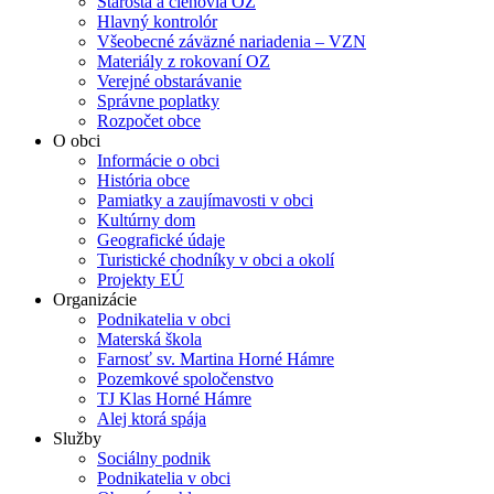
Starosta a členovia OZ
Hlavný kontrolór
Všeobecné záväzné nariadenia – VZN
Materiály z rokovaní OZ
Verejné obstarávanie
Správne poplatky
Rozpočet obce
O obci
Informácie o obci
História obce
Pamiatky a zaujímavosti v obci
Kultúrny dom
Geografické údaje
Turistické chodníky v obci a okolí
Projekty EÚ
Organizácie
Podnikatelia v obci
Materská škola
Farnosť sv. Martina Horné Hámre
Pozemkové spoločenstvo
TJ Klas Horné Hámre
Alej ktorá spája
Služby
Sociálny podnik
Podnikatelia v obci