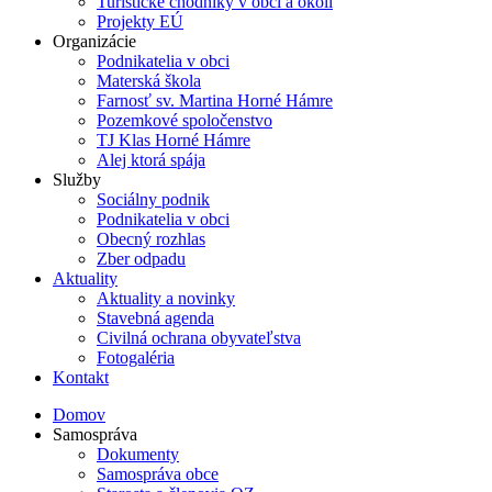
Turistické chodníky v obci a okolí
Projekty EÚ
Organizácie
Podnikatelia v obci
Materská škola
Farnosť sv. Martina Horné Hámre
Pozemkové spoločenstvo
TJ Klas Horné Hámre
Alej ktorá spája
Služby
Sociálny podnik
Podnikatelia v obci
Obecný rozhlas
Zber odpadu
Aktuality
Aktuality a novinky
Stavebná agenda
Civilná ochrana obyvateľstva
Fotogaléria
Kontakt
Domov
Samospráva
Dokumenty
Samospráva obce