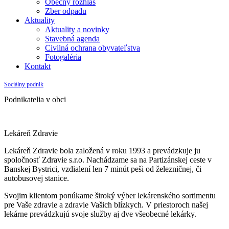
Obecný rozhlas
Zber odpadu
Aktuality
Aktuality a novinky
Stavebná agenda
Civilná ochrana obyvateľstva
Fotogaléria
Kontakt
Sociálny podnik
Podnikatelia v obci
Lekáreň Zdravie
Lekáreň Zdravie bola založená v roku 1993 a prevádzkuje ju
spoločnosť Zdravie s.r.o. Nachádzame sa na Partizánskej ceste v
Banskej Bystrici, vzdialení len 7 minút peši od železničnej, či
autobusovej stanice.
Svojim klientom ponúkame široký výber lekárenského sortimentu
pre Vaše zdravie a zdravie Vašich blízkych. V priestoroch našej
lekárne prevádzkujú svoje služby aj dve všeobecné lekárky.