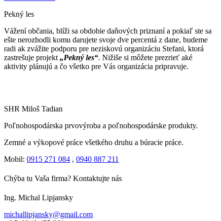
Pekný les
Vážení občania, blíži sa obdobie daňových priznaní a pokiaľ ste sa
ešte nerozhodli komu darujete svoje dve percentá z dane, budeme
radi ak zvážite podporu pre neziskovú organizáciu Stefani, ktorá
zastrešuje projekt
„Pekný les“
. Nižiše si môžete prezrieť aké
aktivity plánujú a čo všetko pre Vás organizácia pripravuje.
SHR Miloš Tadian
Poľnohospodárska prvovýroba a poľnohospodárske produkty.
Zemné a výkopové práce všetkého druhu a búracie práce.
Mobil:
0915 271 084
,
0940 887 211
Chýba tu Vaša firma? Kontaktujte nás
Ing. Michal Lipjansky
michallipjansky@gmail.com