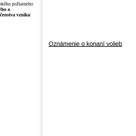
sokého požiarneho
ého a
čenstva vzniku
Oznámenie o konaní volieb