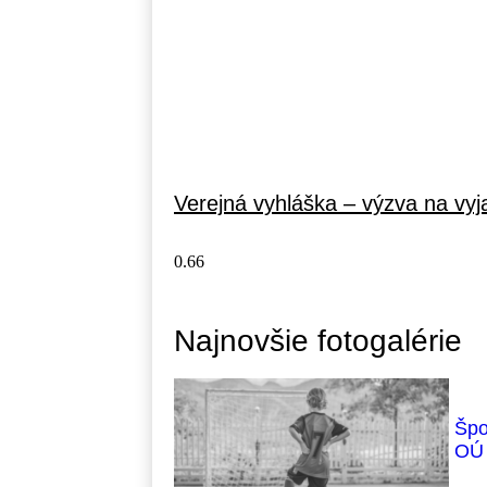
Verejná vyhláška – výzva na vyj
Najnovšie fotogalérie
Špo
OÚ