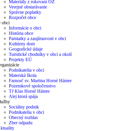
Materiály z rokovaní OZ
Verejné obstarávanie
Správne poplatky
Rozpočet obce
 obci
Informácie o obci
História obce
Pamiatky a zaujímavosti v obci
Kultúrny dom
Geografické údaje
Turistické chodníky v obci a okolí
Projekty EÚ
rganizácie
Podnikatelia v obci
Materská škola
Farnosť sv. Martina Horné Hámre
Pozemkové spoločenstvo
TJ Klas Horné Hámre
Alej ktorá spája
lužby
Sociálny podnik
Podnikatelia v obci
Obecný rozhlas
Zber odpadu
ktuality