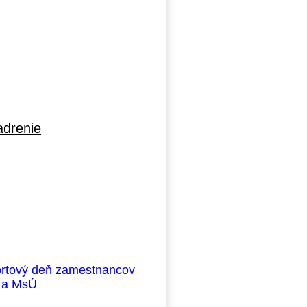
adrenie
rtový deň zamestnancov
 a MsÚ