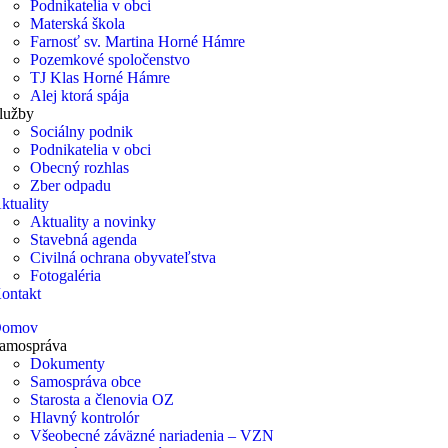
Podnikatelia v obci
Materská škola
Farnosť sv. Martina Horné Hámre
Pozemkové spoločenstvo
TJ Klas Horné Hámre
Alej ktorá spája
lužby
Sociálny podnik
Podnikatelia v obci
Obecný rozhlas
Zber odpadu
ktuality
Aktuality a novinky
Stavebná agenda
Civilná ochrana obyvateľstva
Fotogaléria
ontakt
omov
amospráva
Dokumenty
Samospráva obce
Starosta a členovia OZ
Hlavný kontrolór
Všeobecné záväzné nariadenia – VZN