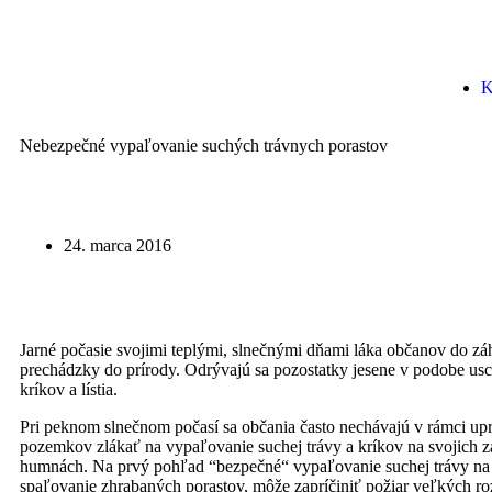
K
Nebezpečné vypaľovanie suchých trávnych porastov
24. marca 2016
Jarné počasie svojimi teplými, slnečnými dňami láka občanov do zá
prechádzky do prírody. Odrývajú sa pozostatky jesene v podobe usch
kríkov a lístia.
Pri peknom slnečnom počasí sa občania často nechávajú v rámci upr
pozemkov zlákať na vypaľovanie suchej trávy a kríkov na svojich z
humnách. Na prvý pohľad “bezpečné“ vypaľovanie suchej trávy na 
spaľovanie zhrabaných porastov, môže zapríčiniť požiar veľkých r