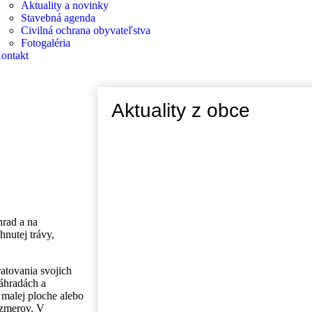
Aktuality a novinky
Stavebná agenda
Civilná ochrana obyvateľstva
Fotogaléria
ontakt
Aktuality z obce
hrad a na
nutej trávy,
atovania svojich
áhradách a
malej ploche alebo
ozmerov. V