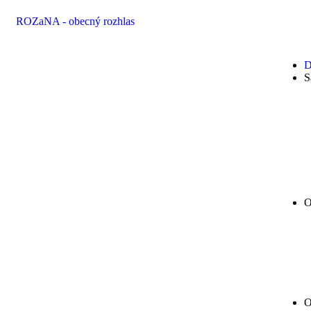
ROZaNA - obecný rozhlas
D
S
O
O