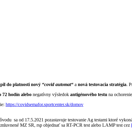
pil do platnosti nový
“
covid automat“
a
nová testovacia stratégia
. 
o 72
hodín alebo
negatívny výsledok
antigénového testu
na ochoren
ie:
https://covidsemafor.sportcenter.sk/domov
o dôvodu sa od 17.5.2021 pozastavuje testovanie Ag testami ktoré vykoná
zmluvnené MZ SR, rsp objednať sa RT-PCR test alebo LAMP test cez