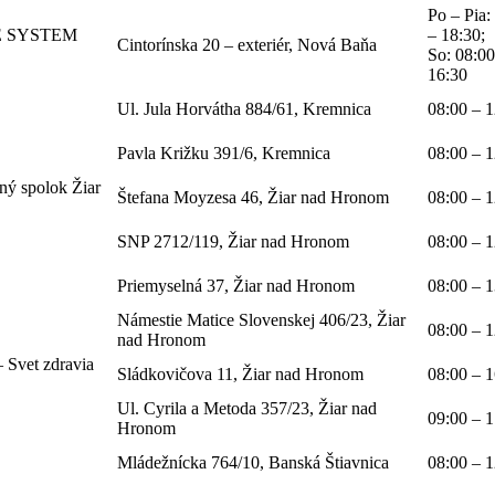
Po – Pia:
E SYSTEM
– 18:30;
Cintorínska 20 – exteriér, Nová Baňa
So: 08:00
16:30
Ul. Jula Horvátha 884/61, Kremnica
08:00 – 1
Pavla Križku 391/6, Kremnica
08:00 – 1
ný spolok Žiar
Štefana Moyzesa 46, Žiar nad Hronom
08:00 – 1
SNP 2712/119, Žiar nad Hronom
08:00 – 1
Priemyselná 37, Žiar nad Hronom
08:00 – 1
Námestie Matice Slovenskej 406/23, Žiar
08:00 – 1
nad Hronom
 Svet zdravia
Sládkovičova 11, Žiar nad Hronom
08:00 – 1
Ul. Cyrila a Metoda 357/23, Žiar nad
09:00 – 1
Hronom
Mládežnícka 764/10, Banská Štiavnica
08:00 – 1