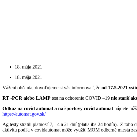
18. mája 2021
18. mája 2021
Vážení občania, dovoľujeme si vás informovať, že
od 17.5.2021 vstú
RT -PCR alebo LAMP
test na ochorenie COVID –19
nie starší ak
Odkaz na covid automat a na športový covid automat
nájdete nižš
https://automat.gov.sk/
Ag testy stratili platnosť 7, 14 a 21 dní (platia iba 24 hodín). Z toh
aktivitu podľa v covidautomat môže využiť MOM odberné miesta za