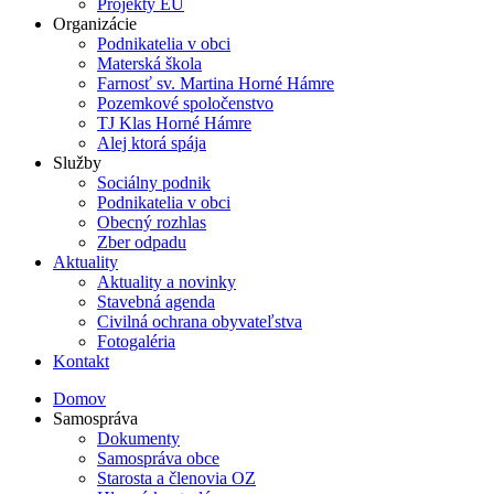
Projekty EÚ
Organizácie
Podnikatelia v obci
Materská škola
Farnosť sv. Martina Horné Hámre
Pozemkové spoločenstvo
TJ Klas Horné Hámre
Alej ktorá spája
Služby
Sociálny podnik
Podnikatelia v obci
Obecný rozhlas
Zber odpadu
Aktuality
Aktuality a novinky
Stavebná agenda
Civilná ochrana obyvateľstva
Fotogaléria
Kontakt
Domov
Samospráva
Dokumenty
Samospráva obce
Starosta a členovia OZ