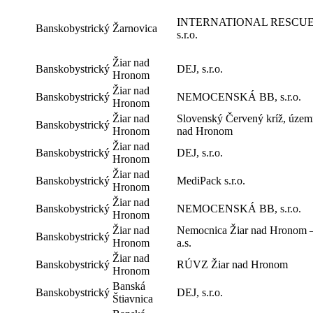
INTERNATIONAL RESCU
Banskobystrický
Žarnovica
s.r.o.
Žiar nad
Banskobystrický
DEJ, s.r.o.
Hronom
Žiar nad
Banskobystrický
NEMOCENSKÁ BB, s.r.o.
Hronom
Žiar nad
Slovenský Červený kríž, územ
Banskobystrický
Hronom
nad Hronom
Žiar nad
Banskobystrický
DEJ, s.r.o.
Hronom
Žiar nad
Banskobystrický
MediPack s.r.o.
Hronom
Žiar nad
Banskobystrický
NEMOCENSKÁ BB, s.r.o.
Hronom
Žiar nad
Nemocnica Žiar nad Hronom –
Banskobystrický
Hronom
a.s.
Žiar nad
Banskobystrický
RÚVZ Žiar nad Hronom
Hronom
Banská
Banskobystrický
DEJ, s.r.o.
Štiavnica