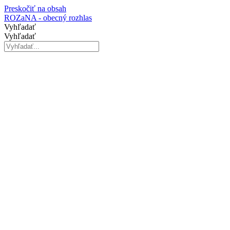
Preskočiť na obsah
ROZaNA - obecný rozhlas
Vyhľadať
Vyhľadať