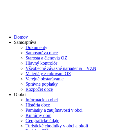
Domov
Samospráva
Dokumenty
Samospráva obce
Starosta a členovia OZ
Hlavný kontrolór
Všeobecné záväzné nariadenia – VZN
Materiály z rokovaní OZ
Verejné obstarávanie
Správne poplatky
Rozpočet obce
O obci
Informácie o obci
História obce
Pamiatky a zaujímavosti v obci
Kultúrny dom
Geografické údaje
Turistické chodníky v obci a okolí