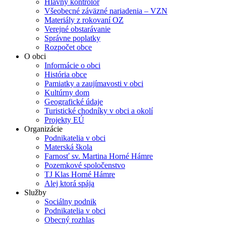
Hlavný kontrolór
Všeobecné záväzné nariadenia – VZN
Materiály z rokovaní OZ
Verejné obstarávanie
Správne poplatky
Rozpočet obce
O obci
Informácie o obci
História obce
Pamiatky a zaujímavosti v obci
Kultúrny dom
Geografické údaje
Turistické chodníky v obci a okolí
Projekty EÚ
Organizácie
Podnikatelia v obci
Materská škola
Farnosť sv. Martina Horné Hámre
Pozemkové spoločenstvo
TJ Klas Horné Hámre
Alej ktorá spája
Služby
Sociálny podnik
Podnikatelia v obci
Obecný rozhlas