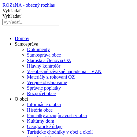
Preskočiť
ROZaNA - obecný rozhlas
na
Vyhľadať
obsah
Vyhľadať
Domov
Samospráva
Dokumenty
Samospráva obce
Starosta a členovia OZ
Hlavný kontrolór
Všeobecné záväzné nariadenia – VZN
Materiály z rokovaní OZ
Verejné obstarávanie
Správne poplatky
Rozpočet obce
O obci
Informácie o obci
História obce
Pamiatky a zaujímavosti v obci
Kultúrny dom
Geografické údaje
Turistické chodníky v obci a okolí