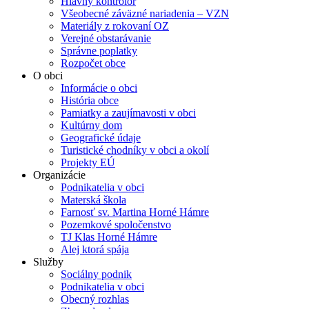
Hlavný kontrolór
Všeobecné záväzné nariadenia – VZN
Materiály z rokovaní OZ
Verejné obstarávanie
Správne poplatky
Rozpočet obce
O obci
Informácie o obci
História obce
Pamiatky a zaujímavosti v obci
Kultúrny dom
Geografické údaje
Turistické chodníky v obci a okolí
Projekty EÚ
Organizácie
Podnikatelia v obci
Materská škola
Farnosť sv. Martina Horné Hámre
Pozemkové spoločenstvo
TJ Klas Horné Hámre
Alej ktorá spája
Služby
Sociálny podnik
Podnikatelia v obci
Obecný rozhlas