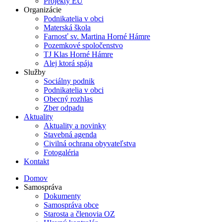
Projekty EÚ
Organizácie
Podnikatelia v obci
Materská škola
Farnosť sv. Martina Horné Hámre
Pozemkové spoločenstvo
TJ Klas Horné Hámre
Alej ktorá spája
Služby
Sociálny podnik
Podnikatelia v obci
Obecný rozhlas
Zber odpadu
Aktuality
Aktuality a novinky
Stavebná agenda
Civilná ochrana obyvateľstva
Fotogaléria
Kontakt
Domov
Samospráva
Dokumenty
Samospráva obce
Starosta a členovia OZ