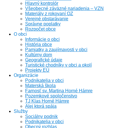
Hlavný kontrolór
Všeobecné záväzné nariadenia – VZN
Materiály z rokovaní OZ
Verejné obstarávanie
Správne poplatky
Rozpočet obce
O obci
Informácie o obci
História obce
Pamiatky a zaujímavosti v obci
Kultúrny dom
Geografické údaje
Turistické chodníky v obci a okolí
Projekty EÚ
Organizácie
Podnikatelia v obci
Materská škola
Farnosť sv. Martina Horné Hámre
Pozemkové spoločenstvo
TJ Klas Horné Hámre
Alej ktorá spája
Služby
Sociálny podnik
Podnikatelia v obci
Obecný rozhlas