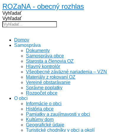
Preskočiť
ROZaNA - obecný rozhlas
na
Vyhľadať
obsah
Vyhľadať
Domov
Samospráva
Dokumenty
Samospráva obce
Starosta a členovia OZ
Hlavný kontrolór
Všeobecné záväzné nariadenia – VZN
Materiály z rokovaní OZ
Verejné obstarávanie
Správne poplatky
Rozpočet obce
O obci
Informácie o obci
História obce
Pamiatky a zaujímavosti v obci
Kultúrny dom
Geografické údaje
Turistické chodníky v obci a okolí