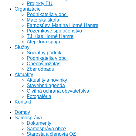
Projekty EÚ
Organizácie
Podnikatelia v obci
Materská škola
Farnosť sv. Martina Horné Hámre
Pozemkové spoločenstvo
TJ Klas Horné Hámre
Alej ktorá spája
Služby
Sociálny podnik
Podnikatelia v obci
Obecný rozhlas
Zber odpadu
Aktuality
Aktuality a novinky
Stavebná agenda
Civilná ochrana obyvateľstva
Fotogaléria
Kontakt
Domov
Samospráva
Dokumenty
Samospráva obce
Starosta a členovia OZ