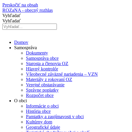
Preskočiť na obsah
ROZaNA - obecný rozhlas
Vyhľadať
Vyhľadať
Domov
Samospráva
Dokumenty
Samospráva obce
Starosta a členovia OZ
Hlavný kontrolór
Všeobecné záväzné nariadenia – VZN
Materiály z rokovaní OZ
Verejné obstarávanie
Správne poplatky
Rozpočet obce
O obci
Informácie o obci
História obce
Pamiatky a zaujímavosti v obci
Kultúrny dom
Geografické údaje