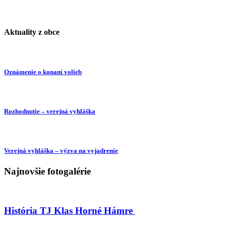
Aktuality z obce
Oznámenie o konaní volieb
Rozhodnutie – verejná vyhláška
Verejná vyhláška – výzva na vyjadrenie
Najnovšie fotogalérie
História TJ Klas Horné Hámre