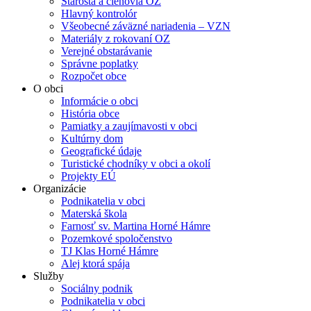
Starosta a členovia OZ
Hlavný kontrolór
Všeobecné záväzné nariadenia – VZN
Materiály z rokovaní OZ
Verejné obstarávanie
Správne poplatky
Rozpočet obce
O obci
Informácie o obci
História obce
Pamiatky a zaujímavosti v obci
Kultúrny dom
Geografické údaje
Turistické chodníky v obci a okolí
Projekty EÚ
Organizácie
Podnikatelia v obci
Materská škola
Farnosť sv. Martina Horné Hámre
Pozemkové spoločenstvo
TJ Klas Horné Hámre
Alej ktorá spája
Služby
Sociálny podnik
Podnikatelia v obci