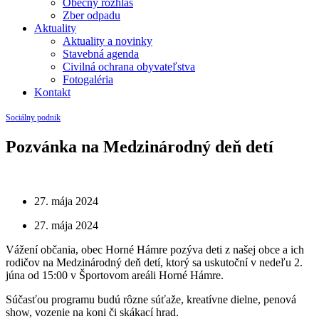
Obecný rozhlas
Zber odpadu
Aktuality
Aktuality a novinky
Stavebná agenda
Civilná ochrana obyvateľstva
Fotogaléria
Kontakt
Sociálny podnik
Pozvánka na Medzinárodný deň detí
27. mája 2024
27. mája 2024
Vážení občania, obec Horné Hámre pozýva deti z našej obce a ich
rodičov na Medzinárodný deň detí, ktorý sa uskutoční v nedeľu 2.
júna od 15:00 v Športovom areáli Horné Hámre.
Súčasťou programu budú rôzne súťaže, kreatívne dielne, penová
show, vozenie na koni či skákací hrad.