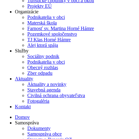
Turistické chodníky v obci a okolí
Projekty EÚ
Organizácie
Podnikatelia v obci
Materská škola
Farnosť sv. Martina Horné Hámre
Pozemkové spoločenstvo
TJ Klas Horné Hámre
Alej ktorá spája
Služby
Sociálny podnik
Podnikatelia v obci
Obecný rozhlas
Zber odpadu
Aktuality
Aktuality a novinky
Stavebná agenda
Civilná ochrana obyvateľstva
Fotogaléria
Kontakt
Domov
Samospráva
Dokumenty
Samospráva obce