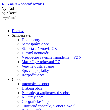
Preskočiť
ROZaNA - obecný rozhlas
na
Vyhľadať
obsah
Vyhľadať
Domov
Samospráva
Dokumenty
Samospráva obce
Starosta a členovia OZ
Hlavný kontrolór
Všeobecné záväzné nariadenia – VZN
Materiály z rokovaní OZ
Verejné obstarávanie
Správne poplatky
Rozpočet obce
O obci
Informácie o obci
História obce
Pamiatky a zaujímavosti v obci
Kultúrny dom
Geografické údaje
Turistické chodníky v obci a okolí