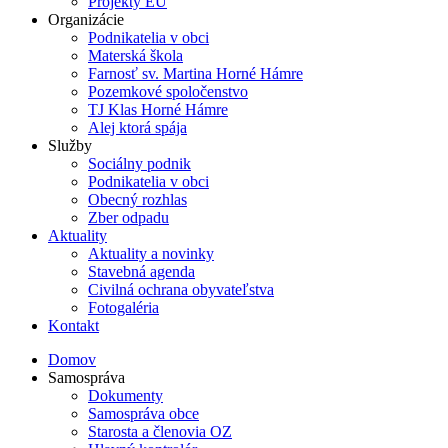
Projekty EÚ
Organizácie
Podnikatelia v obci
Materská škola
Farnosť sv. Martina Horné Hámre
Pozemkové spoločenstvo
TJ Klas Horné Hámre
Alej ktorá spája
Služby
Sociálny podnik
Podnikatelia v obci
Obecný rozhlas
Zber odpadu
Aktuality
Aktuality a novinky
Stavebná agenda
Civilná ochrana obyvateľstva
Fotogaléria
Kontakt
Domov
Samospráva
Dokumenty
Samospráva obce
Starosta a členovia OZ