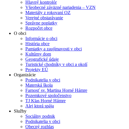
Hlavný kontrolór
Všeobecné záväzné nariadenia – VZN
Materiály z rokovaní OZ
Verejné obstarávanie
Správne poplatky
Rozpočet obce
O obci
Informácie o obci
História obce
Pamiatky a zaujímavosti v obci
Kultúrny dom
Geografické údaje
Turistické chodníky v obci a okolí
Projekty EÚ
Organizácie
Podnikatelia v obci
Materská škola
Farnosť sv. Martina Horné Hámre
Pozemkové spoločenstvo
TJ Klas Horné Hámre
Alej ktorá spája
Služby
Sociálny podnik
Podnikatelia v obci
Obecný rozhlas