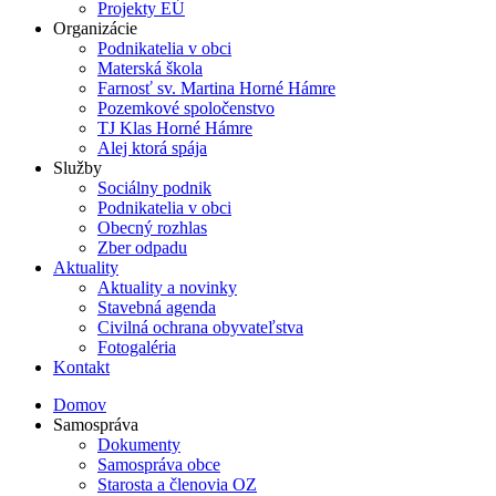
Projekty EÚ
Organizácie
Podnikatelia v obci
Materská škola
Farnosť sv. Martina Horné Hámre
Pozemkové spoločenstvo
TJ Klas Horné Hámre
Alej ktorá spája
Služby
Sociálny podnik
Podnikatelia v obci
Obecný rozhlas
Zber odpadu
Aktuality
Aktuality a novinky
Stavebná agenda
Civilná ochrana obyvateľstva
Fotogaléria
Kontakt
Domov
Samospráva
Dokumenty
Samospráva obce
Starosta a členovia OZ