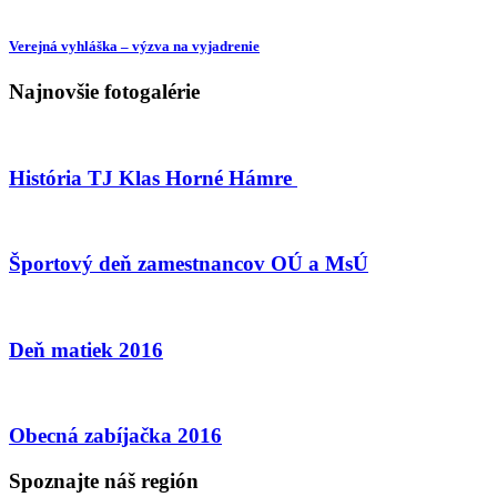
Verejná vyhláška – výzva na vyjadrenie
Najnovšie fotogalérie
História TJ Klas Horné Hámre
Športový deň zamestnancov OÚ a MsÚ
Deň matiek 2016
Obecná zabíjačka 2016
Spoznajte náš región