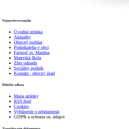
Najnavštevovanejšie
Úvodná stránka
Aktuality
Obecný rozhlas
Podnikatelia v obci
Farnosť sv. Martina
Materská škola
Zber odpadu
Sociálny podnik
Kontakt - obecný úrad
Dôležité odkazy
Mapa stránky
RSS feed
Cookies
Vyhlásenie o prístupnosti
GDPR a ochrana os. údajov
Zverejňovanie dokumentov