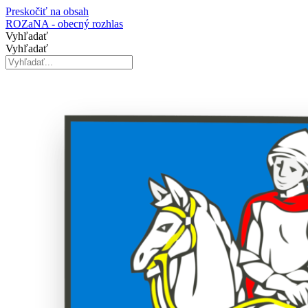
Preskočiť na obsah
ROZaNA - obecný rozhlas
Vyhľadať
Vyhľadať