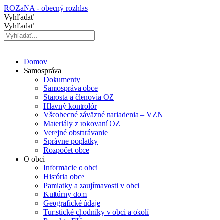
Preskočiť
ROZaNA - obecný rozhlas
na
Vyhľadať
obsah
Vyhľadať
Domov
Samospráva
Dokumenty
Samospráva obce
Starosta a členovia OZ
Hlavný kontrolór
Všeobecné záväzné nariadenia – VZN
Materiály z rokovaní OZ
Verejné obstarávanie
Správne poplatky
Rozpočet obce
O obci
Informácie o obci
História obce
Pamiatky a zaujímavosti v obci
Kultúrny dom
Geografické údaje
Turistické chodníky v obci a okolí