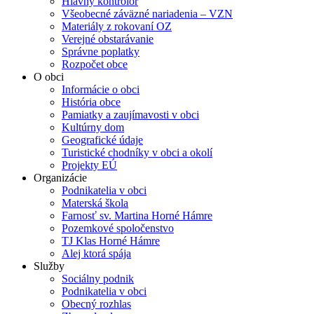
Hlavný kontrolór
Všeobecné záväzné nariadenia – VZN
Materiály z rokovaní OZ
Verejné obstarávanie
Správne poplatky
Rozpočet obce
O obci
Informácie o obci
História obce
Pamiatky a zaujímavosti v obci
Kultúrny dom
Geografické údaje
Turistické chodníky v obci a okolí
Projekty EÚ
Organizácie
Podnikatelia v obci
Materská škola
Farnosť sv. Martina Horné Hámre
Pozemkové spoločenstvo
TJ Klas Horné Hámre
Alej ktorá spája
Služby
Sociálny podnik
Podnikatelia v obci
Obecný rozhlas