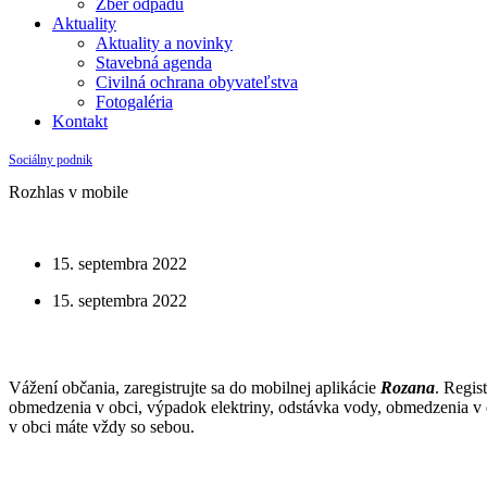
Zber odpadu
Aktuality
Aktuality a novinky
Stavebná agenda
Civilná ochrana obyvateľstva
Fotogaléria
Kontakt
Sociálny podnik
Rozhlas v mobile
15. septembra 2022
15. septembra 2022
Vážení občania, zaregistrujte sa do mobilnej aplikácie
Rozana
. Regis
obmedzenia v obci, výpadok elektriny, odstávka vody, obmedzenia v d
v obci máte vždy so sebou.