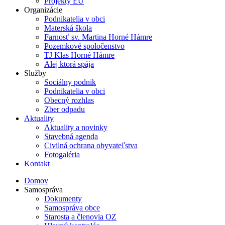
Projekty EÚ
Organizácie
Podnikatelia v obci
Materská škola
Farnosť sv. Martina Horné Hámre
Pozemkové spoločenstvo
TJ Klas Horné Hámre
Alej ktorá spája
Služby
Sociálny podnik
Podnikatelia v obci
Obecný rozhlas
Zber odpadu
Aktuality
Aktuality a novinky
Stavebná agenda
Civilná ochrana obyvateľstva
Fotogaléria
Kontakt
Domov
Samospráva
Dokumenty
Samospráva obce
Starosta a členovia OZ