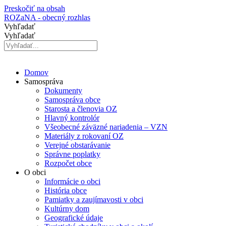
Preskočiť na obsah
ROZaNA - obecný rozhlas
Vyhľadať
Vyhľadať
Domov
Samospráva
Dokumenty
Samospráva obce
Starosta a členovia OZ
Hlavný kontrolór
Všeobecné záväzné nariadenia – VZN
Materiály z rokovaní OZ
Verejné obstarávanie
Správne poplatky
Rozpočet obce
O obci
Informácie o obci
História obce
Pamiatky a zaujímavosti v obci
Kultúrny dom
Geografické údaje