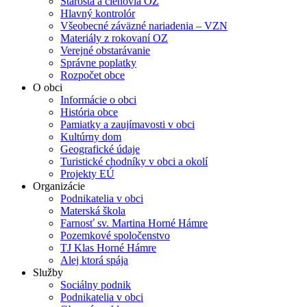
Starosta a členovia OZ
Hlavný kontrolór
Všeobecné záväzné nariadenia – VZN
Materiály z rokovaní OZ
Verejné obstarávanie
Správne poplatky
Rozpočet obce
O obci
Informácie o obci
História obce
Pamiatky a zaujímavosti v obci
Kultúrny dom
Geografické údaje
Turistické chodníky v obci a okolí
Projekty EÚ
Organizácie
Podnikatelia v obci
Materská škola
Farnosť sv. Martina Horné Hámre
Pozemkové spoločenstvo
TJ Klas Horné Hámre
Alej ktorá spája
Služby
Sociálny podnik
Podnikatelia v obci