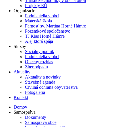
Turistické chodníky v obci a okolí
Projekty EÚ
Organizácie
Podnikatelia v obci
Materská škola
Farnosť sv. Martina Horné Hámre
Pozemkové spoločenstvo
TJ Klas Horné Hámre
Alej ktorá spája
Služby
Sociálny podnik
Podnikatelia v obci
Obecný rozhlas
Zber odpadu
Aktuality
Aktuality a novinky
Stavebná agenda
Civilná ochrana obyvateľstva
Fotogaléria
Kontakt
Domov
Samospráva
Dokumenty
Samospráva obce