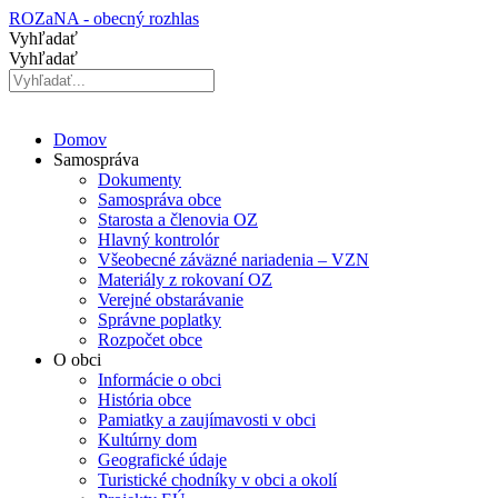
Preskočiť
ROZaNA - obecný rozhlas
na
Vyhľadať
obsah
Vyhľadať
Domov
Samospráva
Dokumenty
Samospráva obce
Starosta a členovia OZ
Hlavný kontrolór
Všeobecné záväzné nariadenia – VZN
Materiály z rokovaní OZ
Verejné obstarávanie
Správne poplatky
Rozpočet obce
O obci
Informácie o obci
História obce
Pamiatky a zaujímavosti v obci
Kultúrny dom
Geografické údaje
Turistické chodníky v obci a okolí