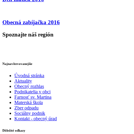
Obecná zabíjačka 2016
Spoznajte náš región
Najnavštevovanejšie
Úvodná stránka
Aktuality
Obecný rozhlas
Podnikatelia v obci
Farnosť sv. Martina
Materská škola
Zber odpadu
Sociálny podnik
Kontakt - obecný úrad
Dôležité odkazy