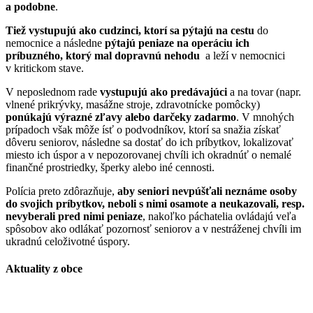
a podobne
.
Tiež vystupujú ako cudzinci, ktorí sa pýtajú na cestu
do
nemocnice a následne
pýtajú peniaze na operáciu ich
príbuzného, ktorý mal dopravnú nehodu
a leží v nemocnici
v kritickom stave.
V neposlednom rade
vystupujú ako predávajúci
a na tovar (napr.
vlnené prikrývky, masážne stroje, zdravotnícke pomôcky)
ponúkajú výrazné zľavy alebo darčeky zadarmo
. V mnohých
prípadoch však môže ísť o podvodníkov, ktorí sa snažia získať
dôveru seniorov, následne sa dostať do ich príbytkov, lokalizovať
miesto ich úspor a v nepozorovanej chvíli ich okradnúť o nemalé
finančné prostriedky, šperky alebo iné cennosti.
Polícia preto zdôrazňuje,
aby seniori nevpúšťali neznáme osoby
do svojich príbytkov, neboli s nimi osamote a neukazovali, resp.
nevyberali pred nimi peniaze
, nakoľko páchatelia ovládajú veľa
spôsobov ako odlákať pozornosť seniorov a v nestráženej chvíli im
ukradnú celoživotné úspory.
Aktuality z obce