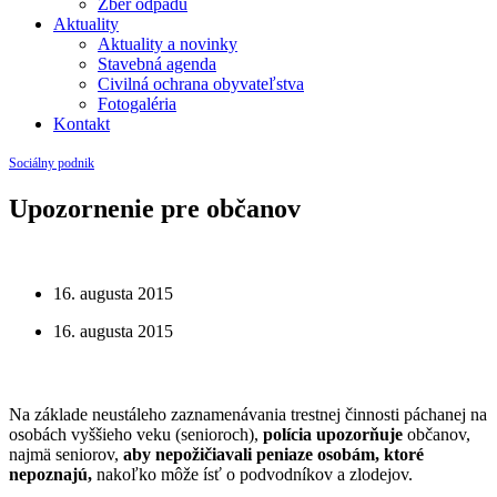
Zber odpadu
Aktuality
Aktuality a novinky
Stavebná agenda
Civilná ochrana obyvateľstva
Fotogaléria
Kontakt
Sociálny podnik
Upozornenie pre občanov
16. augusta 2015
16. augusta 2015
Na základe neustáleho zaznamenávania trestnej činnosti páchanej na
osobách vyššieho veku (senioroch),
polícia upozorňuje
občanov,
najmä seniorov,
aby nepožičiavali peniaze osobám, ktoré
nepoznajú,
nakoľko môže ísť o podvodníkov a zlodejov.