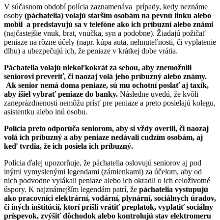
V súčasnom období polícia zaznamenáva prípady, kedy neznáme
osoby
(páchatelia) volajú starším osobám na pevnú linku alebo
mobil a predstavujú sa v telefóne ako ich príbuzní alebo známi
(najčastejšie vnuk, brat, vnučka, syn a podobne). Žiadajú požičať
peniaze na rôzne účely (napr. kúpa auta, nehnuteľnosti, či vyplatenie
dlhu) a ubezpečujú ich, že peniaze v krátkej dobe vrátia.
Páchatelia volajú niekoľkokrát za sebou, aby znemožnili
seniorovi preveriť, či naozaj volá jeho príbuzný alebo známy.
Ak senior nemá doma peniaze, sú mu ochotní poslať aj taxík,
aby išiel vybrať peniaze do banky.
Následne uvedú, že kvôli
zaneprázdnenosti nemôžu prísť pre peniaze a preto posielajú kolegu,
asistentku alebo inú osobu.
Polícia preto odporúča seniorom, aby si vždy overili, či naozaj
volá ich príbuzný a aby peniaze nedávali cudzím osobám, aj
keď tvrdia, že ich posiela ich príbuzný.
Polícia ďalej upozorňuje, že páchatelia oslovujú seniorov aj pod
inými vymyslenými legendami (zámienkami) za účelom, aby od
nich podvodne vylákali peniaze alebo ich okradli o ich celoživotné
úspory. K najznámejším legendám patrí, že
páchatelia vystupujú
ako pracovníci elektrární, vodární, plynární, sociálnych úradov,
či iných inštitúcií, ktorí prišli vrátiť preplatok, vyplatiť sociálny
príspevok, zvýšiť dôchodok alebo kontrolujú stav elektromeru