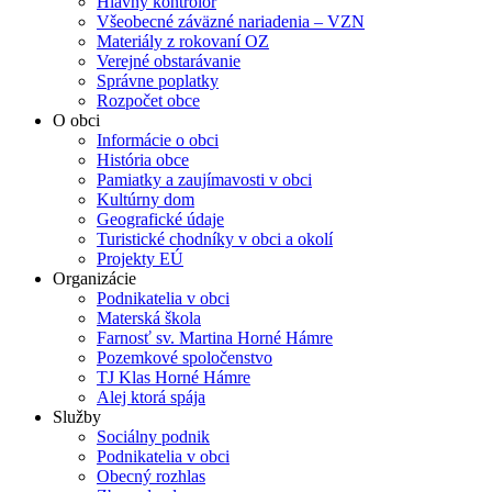
Hlavný kontrolór
Všeobecné záväzné nariadenia – VZN
Materiály z rokovaní OZ
Verejné obstarávanie
Správne poplatky
Rozpočet obce
O obci
Informácie o obci
História obce
Pamiatky a zaujímavosti v obci
Kultúrny dom
Geografické údaje
Turistické chodníky v obci a okolí
Projekty EÚ
Organizácie
Podnikatelia v obci
Materská škola
Farnosť sv. Martina Horné Hámre
Pozemkové spoločenstvo
TJ Klas Horné Hámre
Alej ktorá spája
Služby
Sociálny podnik
Podnikatelia v obci
Obecný rozhlas