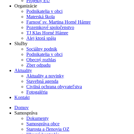
Projekty EÚ
Organizácie
Podnikatelia v obci
Materská škola
Farnosť sv. Martina Horné Hámre
Pozemkové spoločenstvo
TJ Klas Horné Hámre
Alej ktorá spája
Služby
Sociálny podnik
Podnikatelia v obci
Obecný rozhlas
Zber odpadu
Aktuality
Aktuality a novinky
Stavebná agenda
Civilná ochrana obyvateľstva
Fotogaléria
Kontakt
Domov
Samospráva
Dokumenty
Samospráva obce
Starosta a členovia OZ