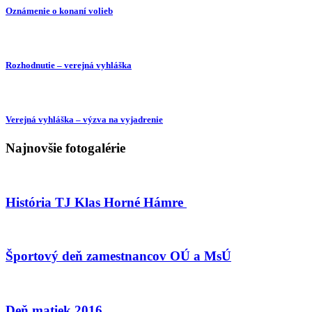
Oznámenie o konaní volieb
Rozhodnutie – verejná vyhláška
Verejná vyhláška – výzva na vyjadrenie
Najnovšie fotogalérie
História TJ Klas Horné Hámre
Športový deň zamestnancov OÚ a MsÚ
Deň matiek 2016