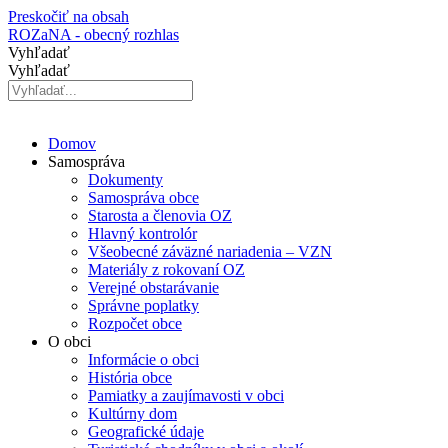
Preskočiť na obsah
ROZaNA - obecný rozhlas
Vyhľadať
Vyhľadať
Domov
Samospráva
Dokumenty
Samospráva obce
Starosta a členovia OZ
Hlavný kontrolór
Všeobecné záväzné nariadenia – VZN
Materiály z rokovaní OZ
Verejné obstarávanie
Správne poplatky
Rozpočet obce
O obci
Informácie o obci
História obce
Pamiatky a zaujímavosti v obci
Kultúrny dom
Geografické údaje