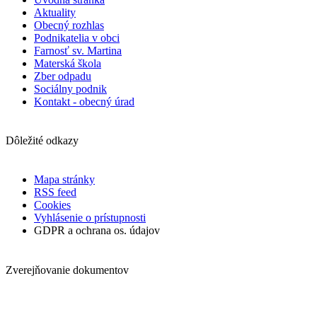
Aktuality
Obecný rozhlas
Podnikatelia v obci
Farnosť sv. Martina
Materská škola
Zber odpadu
Sociálny podnik
Kontakt - obecný úrad
Dôležité odkazy
Mapa stránky
RSS feed
Cookies
Vyhlásenie o prístupnosti
GDPR a ochrana os. údajov
Zverejňovanie dokumentov