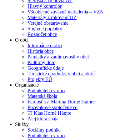
Starosta a členovia OZ
Hlavný kontrolór
Všeobecné záväzné nariadenia – VZN
Materiály z rokovaní OZ
Verejné obstarávanie
Správne poplatky
Rozpočet obce
O obci
Informácie o obci
História obce
Pamiatky a zaujímavosti v obci
Kultúrny dom
Geografické údaje
Turistické chodníky v obci a okolí
Projekty EÚ
Organizácie
Podnikatelia v obci
Materská škola
Farnosť sv. Martina Horné Hámre
Pozemkové spoločenstvo
TJ Klas Horné Hámre
Alej ktorá spája
Služby
Sociálny podnik
Podnikatelia v obci