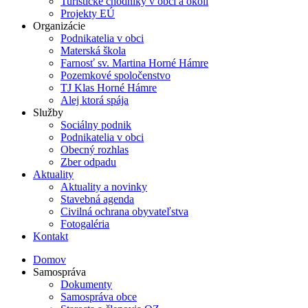
Turistické chodníky v obci a okolí
Projekty EÚ
Organizácie
Podnikatelia v obci
Materská škola
Farnosť sv. Martina Horné Hámre
Pozemkové spoločenstvo
TJ Klas Horné Hámre
Alej ktorá spája
Služby
Sociálny podnik
Podnikatelia v obci
Obecný rozhlas
Zber odpadu
Aktuality
Aktuality a novinky
Stavebná agenda
Civilná ochrana obyvateľstva
Fotogaléria
Kontakt
Domov
Samospráva
Dokumenty
Samospráva obce