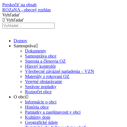
Preskočiť na obsah
ROZaNA - obecný rozhlas
Vyhľadať
Vyhľadať
Domov
Samospráva
Dokumenty
Samospráva obce
Starosta a členovia OZ
Hlavný kontrolór
Všeobecné záväzné nariadenia – VZN
Materiály z rokovaní OZ
Verejné obstarávanie
Správne poplatky
Rozpočet obce
O obci
Informácie o obci
História obce
Pamiatky a zaujímavosti v obci
Kultúrny dom
Geografické údaje