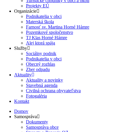
Turistické chodníky v obci a okolí
Projekty EÚ
Organizácie
Podnikatelia v obci
Materská škola
Farnosť sv. Martina Horné Hámre
Pozemkové spoločenstvo
TJ Klas Horné Hámre
Alej ktorá spája
Služby
Sociálny podnik
Podnikatelia v obci
Obecný rozhlas
Zber odpadu
Aktuality
Aktuality a novinky
Stavebná agenda
Civilná ochrana obyvateľstva
Fotogaléria
Kontakt
Domov
Samospráva
Dokumenty
Samospráva obce