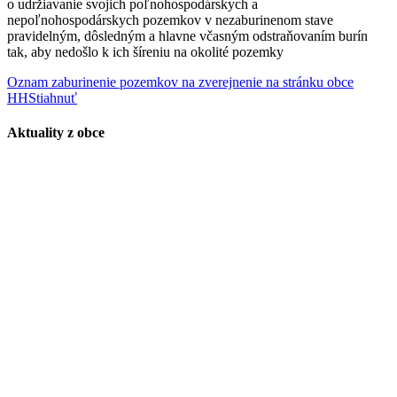
o udržiavanie svojich poľnohospodárskych a
nepoľnohospodárskych pozemkov v nezaburinenom stave
pravidelným, dôsledným a hlavne včasným odstraňovaním burín
tak, aby nedošlo k ich šíreniu na okolité pozemky
Oznam zaburinenie pozemkov na zverejnenie na stránku obce
HH
Stiahnuť
Aktuality z obce