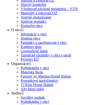
Starosta a členovia OZ
Hlavný kontrolór
Všeobecné záväzné nariadenia – VZN
Materiály z rokovaní OZ
Verejné obstarávanie
Správne poplatky
Rozpočet obce
O obci
Informácie o obci
História obce
Pamiatky a zaujímavosti v obci
Kultúrny dom
Geografické údaje
Turistické chodníky v obci a okolí
Projekty EÚ
Organizácie
Podnikatelia v obci
Materská škola
Farnosť sv. Martina Horné Hámre
Pozemkové spoločenstvo
TJ Klas Horné Hámre
Alej ktorá spája
Služby
Sociálny podnik
Podnikatelia v obci