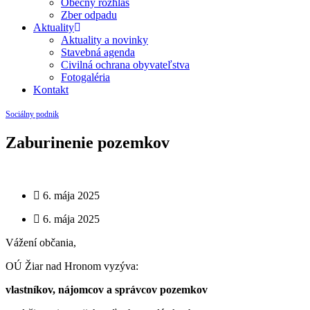
Obecný rozhlas
Zber odpadu
Aktuality
Aktuality a novinky
Stavebná agenda
Civilná ochrana obyvateľstva
Fotogaléria
Kontakt
Sociálny podnik
Zaburinenie pozemkov
6. mája 2025
6. mája 2025
Vážení občania,
OÚ Žiar nad Hronom vyzýva:
vlastníkov, nájomcov a správcov pozemkov