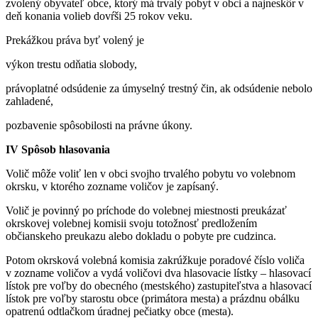
zvolený obyvateľ obce, ktorý má trvalý pobyt v obci a najneskôr v
deň konania volieb dovŕši 25 rokov veku.
Prekážkou práva byť volený je
výkon trestu odňatia slobody,
právoplatné odsúdenie za úmyselný trestný čin, ak odsúdenie nebolo
zahladené,
pozbavenie spôsobilosti na právne úkony.
IV Spôsob hlasovania
Volič môže voliť len v obci svojho trvalého pobytu vo volebnom
okrsku, v ktorého zozname voličov je zapísaný.
Volič je povinný po príchode do volebnej miestnosti preukázať
okrskovej volebnej komisii svoju totožnosť predložením
občianskeho preukazu alebo dokladu o pobyte pre cudzinca.
Potom okrsková volebná komisia zakrúžkuje poradové číslo voliča
v zozname voličov a vydá voličovi dva hlasovacie lístky – hlasovací
lístok pre voľby do obecného (mestského) zastupiteľstva a hlasovací
lístok pre voľby starostu obce (primátora mesta) a prázdnu obálku
opatrenú odtlačkom úradnej pečiatky obce (mesta).