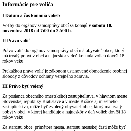
Informácie pre voliča
I Dátum a čas konania volieb
Voľby do orgánov samosprávy obcí sa konajú
v sobotu 10.
novembra 2018 od 7:00 do 22:00 h
.
II Právo voliť
Právo voliť do orgánov samosprávy obcí má obyvateľ obce, ktorý
má trvalý pobyt v obci a najneskôr v deň konania volieb dovŕši 18
rokov veku.
Prekážkou práva voliť je zákonom ustanovené obmedzenie osobnej
slobody z dôvodov ochrany verejného zdravia.
III Právo byť volený
Za poslanca obecného (mestského) zastupiteľstva, v hlavnom meste
Slovenskej republiky Bratislave a v meste Košice aj miestneho
zastupiteľstva, môže byť zvolený obyvateľ obce, ktorý má trvalý
pobyt v obci, v ktorej kandiduje a najneskôr v deň volieb dovŕši 18
rokov veku.
Za starostu obce, primátora mesta, starostu mestskej časti môže byť