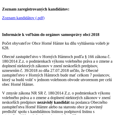
Zoznam zaregistrovaných kandidátov:
Zoznam kandidátov (.pdf)
Informácie k voľbám do orgánov samosprávy obcí 2018
Počet obyvateľov Obce Horné Hámre ku dňu vyhlásenia volieb je
628.
Obecné zastupiteľstvo v Horných Hámroch podľa § 166 zákona č.
180/2014 Z.z. o podmienkach výkonu volebného práva a o zmene a
doplnení niektorých zákonov v znení neskorších predpisov,
uznesením č. 39/2018 zo dňa 27.07.2018 určilo, že Obecné
zastupiteľstvo v Horných Hámroch bude mať celkom 7 poslancov,
ktorý sa budú voliť v jednom volebnom obvode utvorenom pre celú
obec Horné Hámre.
V zmysle zákona NR SR č. 180/2014 Z.z. o podmienkach výkonu
volebného práva a o zmene a doplnení niektorých zákonov v znení
neskorších predpisov
nezávislý kandidát
na poslanca Obecného
zastupiteľstva Horné Hámre alebo na starostu obce je povinný
predložiť spolu s kandidátnou listinou podpisovú listinu s