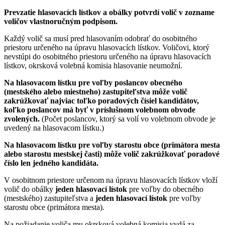
Prevzatie hlasovacích lístkov a obálky potvrdí volič v zozname
voličov vlastnoručným podpisom.
Každý volič sa musí pred hlasovaním odobrať do osobitného
priestoru určeného na úpravu hlasovacích lístkov. Voličovi, ktorý
nevstúpi do osobitného priestoru určeného na úpravu hlasovacích
lístkov, okrsková volebná komisia hlasovanie neumožní.
Na hlasovacom lístku pre voľby poslancov obecného
(mestského alebo miestneho) zastupiteľstva môže volič
zakrúžkovať najviac toľko poradových čísiel kandidátov,
koľko poslancov má byť v príslušnom volebnom obvode
zvolených.
(Počet poslancov, ktorý sa volí vo volebnom obvode je
uvedený na hlasovacom lístku.)
Na hlasovacom lístku pre voľby starostu obce (primátora mesta
alebo starostu mestskej časti) môže volič zakrúžkovať poradové
číslo len jedného kandidáta.
V osobitnom priestore určenom na úpravu hlasovacích lístkov vloží
volič do obálky
jeden hlasovací lístok
pre voľby do obecného
(mestského) zastupiteľstva a
jeden hlasovací lístok
pre voľby
starostu obce (primátora mesta).
Na požiadanie voliča mu okrsková volebná komisia vydá za