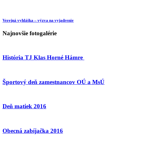
Verejná vyhláška – výzva na vyjadrenie
Najnovšie fotogalérie
História TJ Klas Horné Hámre
Športový deň zamestnancov OÚ a MsÚ
Deň matiek 2016
Obecná zabíjačka 2016