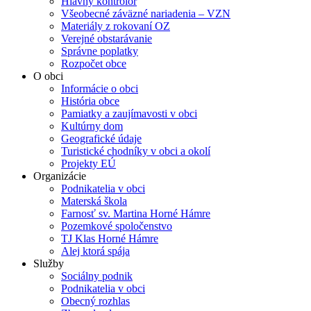
Hlavný kontrolór
Všeobecné záväzné nariadenia – VZN
Materiály z rokovaní OZ
Verejné obstarávanie
Správne poplatky
Rozpočet obce
O obci
Informácie o obci
História obce
Pamiatky a zaujímavosti v obci
Kultúrny dom
Geografické údaje
Turistické chodníky v obci a okolí
Projekty EÚ
Organizácie
Podnikatelia v obci
Materská škola
Farnosť sv. Martina Horné Hámre
Pozemkové spoločenstvo
TJ Klas Horné Hámre
Alej ktorá spája
Služby
Sociálny podnik
Podnikatelia v obci
Obecný rozhlas