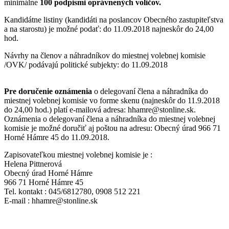
minimálne
100 podpismi oprávnených voličov.
Kandidátne listiny (kandidáti na poslancov Obecného zastupiteľstva
a na starostu) je možné podať: do 11.09.2018 najneskôr do 24,00
hod.
Návrhy na členov a náhradníkov do miestnej volebnej komisie
/OVK/ podávajú politické subjekty: do 11.09.2018
Pre doručenie oznámenia
o delegovaní člena a náhradníka do
miestnej volebnej komisie vo forme skenu (najneskôr do 11.9.2018
do 24,00 hod.) platí e-mailová adresa: hhamre@stonline.sk.
Oznámenia o delegovaní člena a náhradníka do miestnej volebnej
komisie je možné doručiť aj poštou na adresu: Obecný úrad 966 71
Horné Hámre 45 do 11.09.2018.
Zapisovateľkou miestnej volebnej komisie je :
Helena Pittnerová
Obecný úrad Horné Hámre
966 71 Horné Hámre 45
Tel. kontakt : 045/6812780, 0908 512 221
E-mail : hhamre@stonline.sk