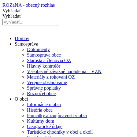
Preskočiť
ROZaNA - obecný rozhlas
na
Vyhľadať
obsah
Vyhľadať
Domov
Samospráva
Dokumenty
Samospráva obce
Starosta a členovia OZ
Hlavný kontrolór
Všeobecné záväzné nariadenia – VZN
Materiály z rokovaní OZ
Verejné obstarávanie
Správne poplatky
Rozpočet obce
O obci
Informácie o obci
História obce
Pamiatky a zaujímavosti v obci
Kultúrny dom
Geografické údaje
Turistické chodníky v obci a okolí