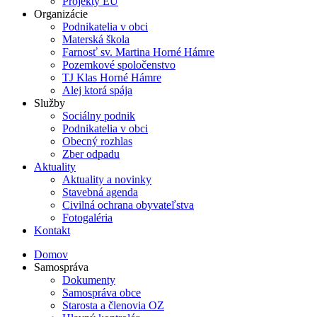
Projekty EÚ
Organizácie
Podnikatelia v obci
Materská škola
Farnosť sv. Martina Horné Hámre
Pozemkové spoločenstvo
TJ Klas Horné Hámre
Alej ktorá spája
Služby
Sociálny podnik
Podnikatelia v obci
Obecný rozhlas
Zber odpadu
Aktuality
Aktuality a novinky
Stavebná agenda
Civilná ochrana obyvateľstva
Fotogaléria
Kontakt
Domov
Samospráva
Dokumenty
Samospráva obce
Starosta a členovia OZ