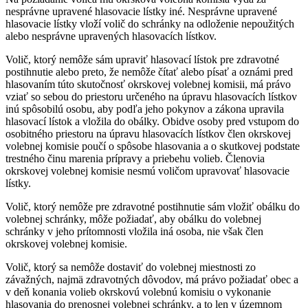
nesprávne upravené hlasovacie lístky iné. Nesprávne upravené
hlasovacie lístky vloží volič do schránky na odloženie nepoužitých
alebo nesprávne upravených hlasovacích lístkov.
Volič, ktorý nemôže sám upraviť hlasovací lístok pre zdravotné
postihnutie alebo preto, že nemôže čítať alebo písať
a oznámi pred
hlasovaním túto skutočnosť okrskovej volebnej komisii, má právo
vziať so sebou do priestoru určeného na úpravu hlasovacích lístkov
inú spôsobilú osobu, aby podľa jeho pokynov a zákona upravila
hlasovací lístok a vložila do obálky. Obidve osoby pred vstupom do
osobitného priestoru na úpravu hlasovacích lístkov člen okrskovej
volebnej komisie poučí o spôsobe hlasovania a o skutkovej podstate
trestného činu marenia prípravy a priebehu volieb. Členovia
okrskovej volebnej komisie nesmú voličom upravovať hlasovacie
lístky.
Volič, ktorý nemôže pre zdravotné postihnutie sám vložiť obálku do
volebnej schránky, môže požiadať, aby obálku do volebnej
schránky v jeho prítomnosti vložila iná osoba, nie však člen
okrskovej volebnej komisie.
Volič, ktorý sa nemôže dostaviť do volebnej miestnosti zo
závažných, najmä zdravotných dôvodov, má právo požiadať obec a
v deň konania volieb okrskovú volebnú komisiu o vykonanie
hlasovania do prenosnej volebnej schránky, a to len v územnom