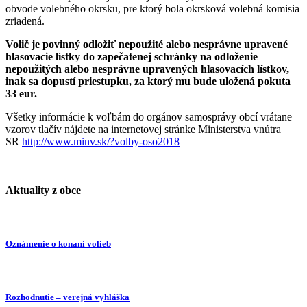
obvode volebného okrsku, pre ktorý bola okrsková volebná komisia
zriadená.
Volič je povinný odložiť nepoužité alebo nesprávne upravené
hlasovacie lístky do zapečatenej schránky na odloženie
nepoužitých alebo nesprávne upravených hlasovacích lístkov,
inak sa dopustí priestupku, za ktorý mu bude uložená pokuta
33 eur.
Všetky informácie k voľbám do orgánov samosprávy obcí vrátane
vzorov tlačív nájdete na internetovej stránke Ministerstva vnútra
SR
http://www.minv.sk/?volby-oso2018
Aktuality z obce
Oznámenie o konaní volieb
Rozhodnutie – verejná vyhláška