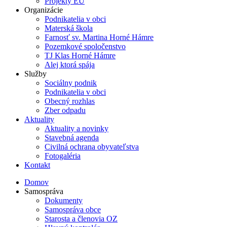
Projekty EÚ
Organizácie
Podnikatelia v obci
Materská škola
Farnosť sv. Martina Horné Hámre
Pozemkové spoločenstvo
TJ Klas Horné Hámre
Alej ktorá spája
Služby
Sociálny podnik
Podnikatelia v obci
Obecný rozhlas
Zber odpadu
Aktuality
Aktuality a novinky
Stavebná agenda
Civilná ochrana obyvateľstva
Fotogaléria
Kontakt
Domov
Samospráva
Dokumenty
Samospráva obce
Starosta a členovia OZ