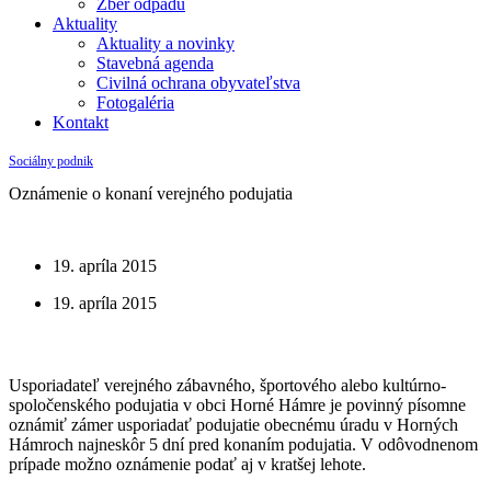
Zber odpadu
Aktuality
Aktuality a novinky
Stavebná agenda
Civilná ochrana obyvateľstva
Fotogaléria
Kontakt
Sociálny podnik
Oznámenie o konaní verejného podujatia
19. apríla 2015
19. apríla 2015
Usporiadateľ verejného zábavného, športového alebo kultúrno-
spoločenského podujatia v obci Horné Hámre je povinný písomne
oznámiť zámer usporiadať podujatie obecnému úradu v Horných
Hámroch najneskôr 5 dní pred konaním podujatia. V odôvodnenom
prípade možno oznámenie podať aj v kratšej lehote.