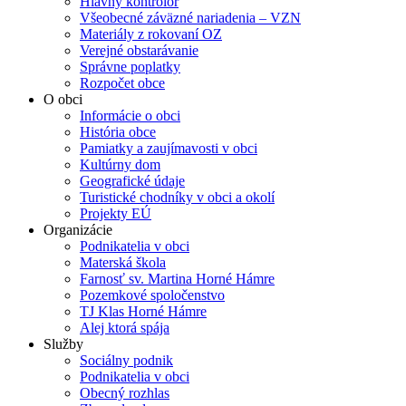
Hlavný kontrolór
Všeobecné záväzné nariadenia – VZN
Materiály z rokovaní OZ
Verejné obstarávanie
Správne poplatky
Rozpočet obce
O obci
Informácie o obci
História obce
Pamiatky a zaujímavosti v obci
Kultúrny dom
Geografické údaje
Turistické chodníky v obci a okolí
Projekty EÚ
Organizácie
Podnikatelia v obci
Materská škola
Farnosť sv. Martina Horné Hámre
Pozemkové spoločenstvo
TJ Klas Horné Hámre
Alej ktorá spája
Služby
Sociálny podnik
Podnikatelia v obci
Obecný rozhlas