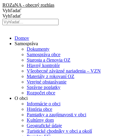
Preskočiť
ROZaNA - obecný rozhlas
na
Vyhľadať
obsah
Vyhľadať
Domov
Samospráva
Dokumenty
Samospráva obce
Starosta a členovia OZ
Hlavný kontrolór
Všeobecné záväzné nariadenia – VZN
Materiály z rokovaní OZ
Verejné obstarávanie
Správne poplatky
Rozpočet obce
O obci
Informácie o obci
História obce
Pamiatky a zaujímavosti v obci
Kultúrny dom
Geografické údaje
Turistické chodníky v obci a okolí